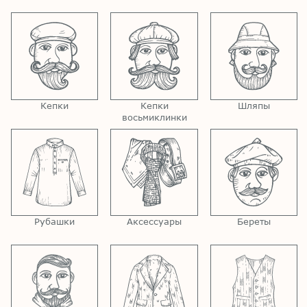
Кепки
Кепки
Шляпы
восьмиклинки
Рубашки
Аксессуары
Береты