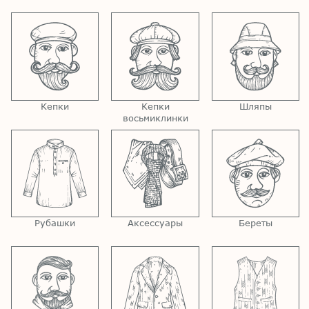
Кепки
Кепки
Шляпы
восьмиклинки
Рубашки
Аксессуары
Береты