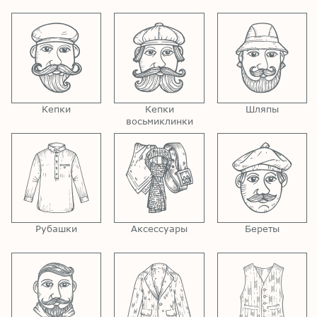
Кепки
Кепки
Шляпы
восьмиклинки
Рубашки
Аксессуары
Береты