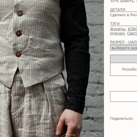
50% шерсть, 
ДЕТАЛИ
Сделано в Рос
ТЭГИ
Жилеты
,
KOR
мужчин
,
Свет
РАЗМЕР - НА
Российс
Поделиться: