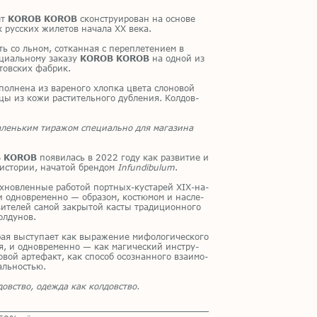
ет
KOROB KOROB
скон­стру­и­ро­ван на ос­но­ве
х рус­ских жи­ле­тов на­ча­ла XX века.
ь со льном, со­ткан­ная с пе­ре­пле­те­ни­ем в
ци­аль­но­му за­ка­зу
KOROB KOROB
на од­ной из
тов­ских фаб­рик.
пол­не­на из ва­ре­но­го хлоп­ка цве­та сло­но­вой
и­цы из кожи рас­ти­тель­но­го дуб­ле­ния. Кол­дов­
аленьким тиражом специально для магазина
 KOROB
по­яви­лась в 2022 году как раз­ви­тие и
ис­то­рии, на­ча­той брен­дом
Infundibulum
.
­нов­лен­ные ра­бо­той порт­ных-ку­ста­рей XIX-на­
 од­но­вре­мен­но — об­ра­зом, ко­стю­мом и на­сле­
и­те­лей са­мой за­кры­той ка­сты тра­ди­ци­он­но­го
л­ду­нов.
ая вы­сту­па­ет как вы­ра­же­ние ми­фо­ло­ги­че­ско­го
ия, и од­но­вре­мен­но — как ма­ги­че­ский ин­стру­
­вой ар­те­факт, как спо­соб осо­знан­но­го вза­и­мо­
аль­но­стью.
овство, одежда как колдовство.