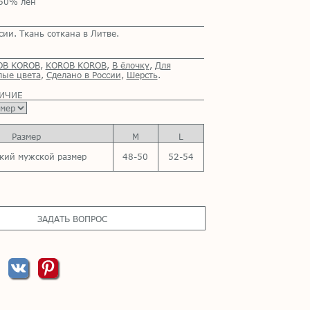
50% лён
сии. Ткань соткана в Литве.
OB KOROB
,
KOROB KOROB
,
В ёлочку
,
Для
лые цвета
,
Сделано в России
,
Шерсть
.
ЛИЧИЕ
Размер
M
L
кий мужской размер
48-50
52-54
ЗАДАТЬ ВОПРОС