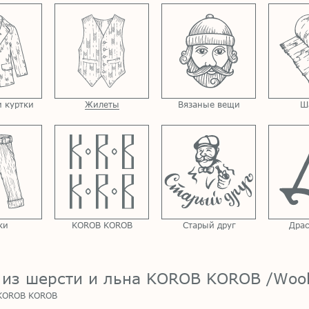
 куртки
Жилеты
Вязаные вещи
Ш
ки
KOROB KOROB
Старый друг
Драс
из шерсти и льна KOROB KOROB /Wool 
y KOROB KOROB