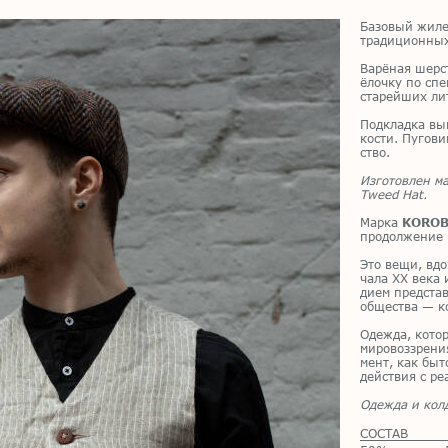
Ба­зо­вый жи­л
тра­ди­ци­он­ны
Ва­рё­ная шерст
ёлоч­ку по спе­
ста­рей­ших ли­
Под­клад­ка вы­
ко­сти. Пу­го­в
ство.
Изготовлен м
Tweed Hat.
Мар­ка
KOROB
про­дол­же­ние 
Это вещи, вдох
ча­ла XX века и
ди­ем пред­ста­в
об­ще­ства — ко
Одеж­да, ко­то­р
ми­ро­воз­зре­н
мент, как бы­то
дей­ствия с ре­
Одежда и колд
СОСТАВ