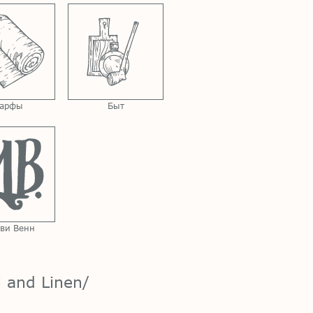
арфы
Быт
ви Венн
and Linen/