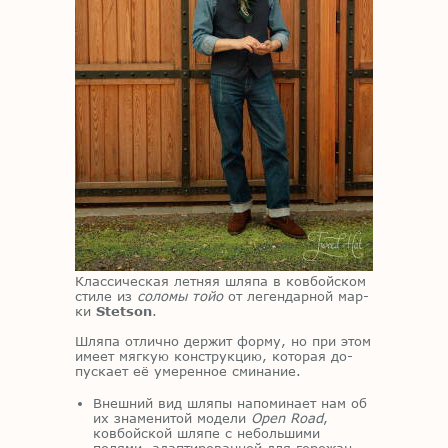
Клас­си­че­ская лет­няя шля­па в ков­бой­ском
сти­ле из
соломы
тойо
от ле­ген­дар­ной мар­
ки
Stetson
.
Шля­па от­лич­но дер­жит фор­му, но при этом
име­ет мяг­кую кон­струк­цию, ко­то­рая до­
пус­ка­ет её уме­рен­ное сми­на­ние.
Внешний вид шляпы напоминает нам об
их знаменитой модели
Open Road
,
ковбойской шляпе с небольшими