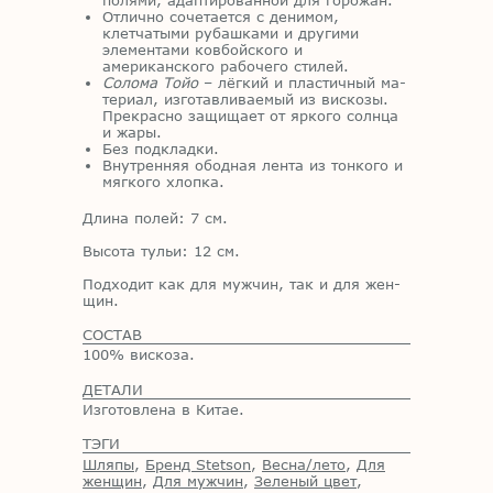
полями, адаптированной для горожан.
Отлично сочетается с денимом,
клетчатыми рубашками и другими
элементами ковбойского и
американского рабочего стилей.
Солома Тойо
–
лёг­кий и пла­стич­ный ма­
те­ри­ал, из­го­тав­ли­ва­е­мый из вис­ко­зы.
Пре­крас­но за­щи­ща­ет от яр­ко­го солн­ца
и жары.
Без под­клад­ки.
Внутренняя ободная лента из тонкого и
мягкого хлопка.
Дли­на по­лей: 7 см.
Вы­со­та ту­льи: 12 см.
Под­хо­дит как для муж­чин, так и для жен­
щин.
СОСТАВ
100% вискоза.
ДЕТАЛИ
Изготовлена в Китае.
ТЭГИ
Шляпы
,
Бренд Stetson
,
Весна/лето
,
Для
женщин
,
Для мужчин
,
Зеленый цвет
,