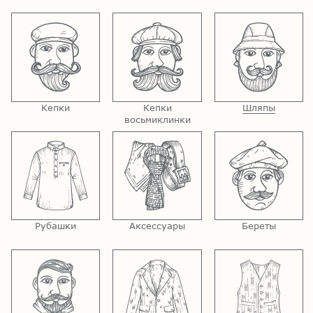
Кепки
Кепки
Шляпы
восьмиклинки
Рубашки
Аксессуары
Береты