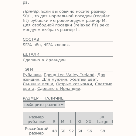
ра.
Пример.
Если вы обыч­но но­си­те раз­мер
50/​L, то для нор­маль­ной по­сад­ки (regular
fit) ру­баш­ки мы ре­ко­мен­ду­ем раз­мер M.
Для сво­бод­ной по­сад­ки (relaxed fit) ре­ко­
мен­ду­ем вы­брать раз­мер L.
СОСТАВ
55% лён, 45% хлопок.
ДЕТАЛИ
Сделано в Ирландии.
ТЭГИ
Рубашки
,
Бренд Lee Valley Ireland
,
Для
женщин
,
Для мужчин
,
Жёлтый цвет
,
Льняные вещи
,
Острые козырьки
,
Светлые
цвета
,
Сделано в Ирландии
.
РАЗМЕР - НАЛИЧИЕ
Размер
3X-
4X-
5X-
рубашки
S
M
L
XL
XXL
Large
Large
Larg
Российский
48
50
52
54
56
58
60
62
размер