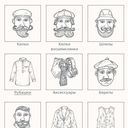
Кепки
Кепки
Шляпы
восьмиклинки
Рубашки
Аксессуары
Береты