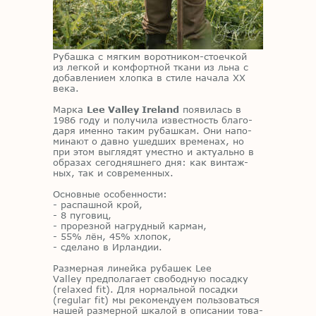
Ру­баш­ка с мяг­ким во­рот­ни­ком-сто­еч­кой
из лег­кой и ком­форт­ной тка­ни из льна с
до­бав­ле­ни­ем хлоп­ка в сти­ле на­ча­ла XX
века.
Мар­ка
Lee Valley Ireland
по­яви­лась в
1986 году и по­лу­чи­ла из­вест­ность бла­го­
да­ря имен­но та­ким ру­баш­кам. Они на­по­
ми­на­ют о дав­но ушед­ших вре­ме­нах, но
при этом вы­гля­дят умест­но и ак­ту­аль­но в
об­ра­зах се­го­дняш­не­го дня: как вин­таж­
ных, так и со­вре­мен­ных.
Ос­нов­ные осо­бен­но­сти:
- рас­паш­ной крой,
- 8 пу­го­виц,
- про­рез­ной на­груд­ный кар­ман,
- 55% лён, 45% хло­пок,
- сде­ла­но в Ир­лан­дии.
Раз­мер­ная ли­ней­ка ру­ба­шек Lee
Valley пред­по­ла­га­ет сво­бод­ную по­сад­ку
(relaxed fit). Для нор­маль­ной по­сад­ки
(regular fit) мы ре­ко­мен­ду­ем поль­зо­вать­ся
на­шей раз­мер­ной шка­лой в опи­са­нии то­ва­