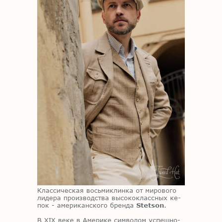
Клас­си­че­ская вось­ми­клин­ка от ми­ро­во­го
ли­де­ра про­из­вод­ства вы­со­ко­класс­ных ке­
пок - аме­ри­кан­ско­го брен­да
Stetson
.
В XIX веке в Аме­ри­ке сим­во­лом успеш­но­