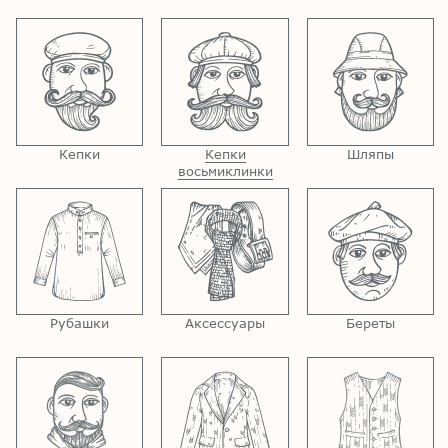
Кепки
Кепки
Шляпы
восьмиклинки
Рубашки
Аксессуары
Береты