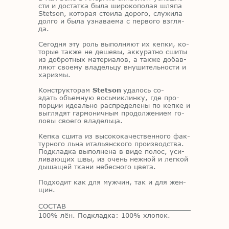
сти и до­стат­ка была ши­ро­ко­по­лая шля­па
Stetson, ко­то­рая сто­и­ла до­ро­го, слу­жи­ла
дол­го и была узна­ва­е­ма с пер­во­го взгля­
да.
Се­год­ня эту роль вы­пол­ня­ют их кеп­ки, ко­
то­рые та­к­же не де­ше­вы, ак­ку­рат­но сши­ты
из доб­рот­ных ма­те­ри­а­лов, а та­к­же до­бав­
ля­ют сво­е­му вла­дель­цу вну­ши­тель­но­сти и
ха­риз­мы.
Кон­струк­то­рам
Stetson
уда­лось со­
здать объ­ем­ную вось­ми­клин­ку, где про­
пор­ции иде­аль­но рас­пре­де­ле­ны по кеп­ке и
вы­гля­дят гар­мо­нич­ным про­дол­же­ни­ем го­
ло­вы сво­е­го вла­дель­ца.
Кеп­ка сши­та из вы­со­ко­ка­че­ствен­но­го фак­
тур­но­го льна ита­льян­ско­го про­из­вод­ства.
Под­клад­ка вы­пол­не­на в виде по­лос, уси­
ли­ва­ю­щих швы, из очень неж­ной и лег­кой
ды­ша­щей тка­ни небес­но­го цве­та.
Под­хо­дит как для муж­чин, так и для жен­
щин.
СОСТАВ
100% лён. Подкладка: 100% хлопок.