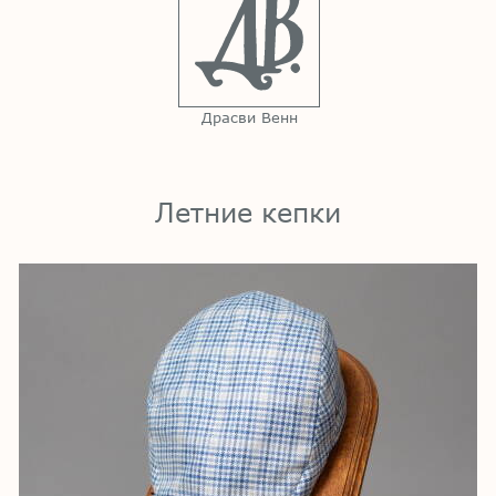
Драсви Венн
Летние кепки