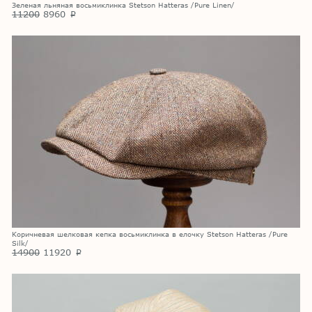
Зеленая льняная восьмиклинка Stetson Hatteras /Pure Linen/
11200
8960
p
Коричневая шелковая кепка восьмиклинка в елочку Stetson Hatteras /Pure
Silk/
14900
11920
p