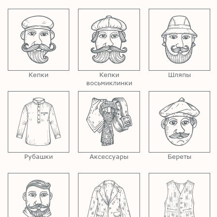
Кепки
Кепки
Шляпы
восьмиклинки
Рубашки
Аксессуары
Береты