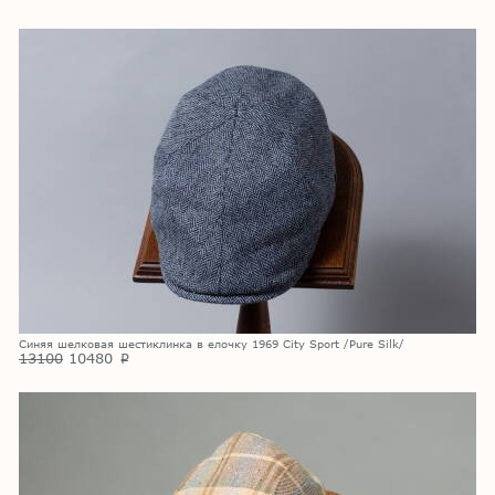
Синяя шелковая шестиклинка в елочку 1969 City Sport /Pure Silk/
13100
10480
p