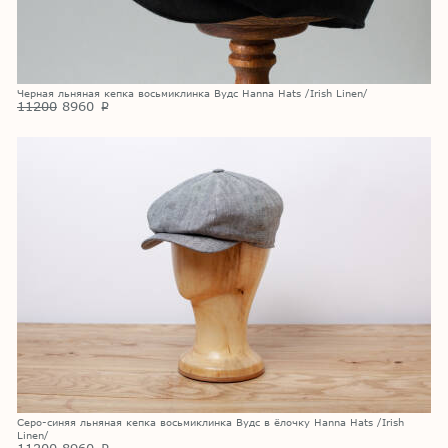
Черная льняная кепка восьмиклинка Вудс Hanna Hats /Irish Linen/
11200
8960
p
Серо-синяя льняная кепка восьмиклинка Вудс в ёлочку Hanna Hats /Irish
Linen/
11200
8960