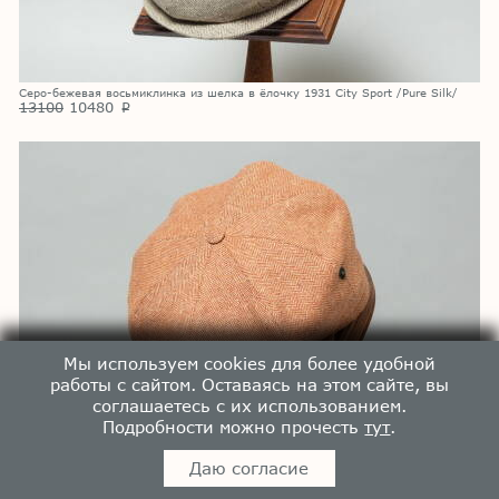
Серо-бежевая восьмиклинка из шелка в ёлочку 1931 City Sport /Pure Silk/
13100
10480
p
Мы используем cookies для более удобной
работы с сайтом. Оставаясь на этом сайте, вы
соглашаетесь с их использованием.
Подробности можно прочесть
тут
.
Терракотово-бежевая восьмиклинка из шелка в ёлочку 1931 City Sport /Pure
Даю согласие
Silk/
13100
10480
p