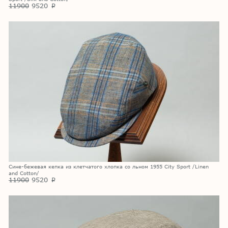
11900
9520
p
Сине-бежевая кепка из клетчатого хлопка со льном 1955 City Sport /Linen
and Cotton/
11900
9520
p