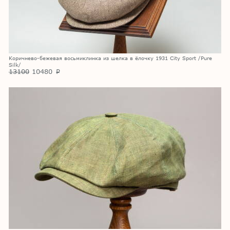
Коричнево-бежевая восьмиклинка из шелка в ёлочку 1931 City Sport /Pure
Silk/
13100
10480
p