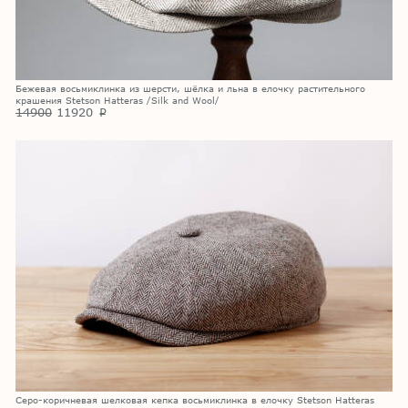
Бежевая восьмиклинка из шерсти, шёлка и льна в елочку растительного
крашения Stetson Hatteras /Silk and Wool/
14900
11920
p
Серо-коричневая шелковая кепка восьмиклинка в елочку Stetson Hatteras