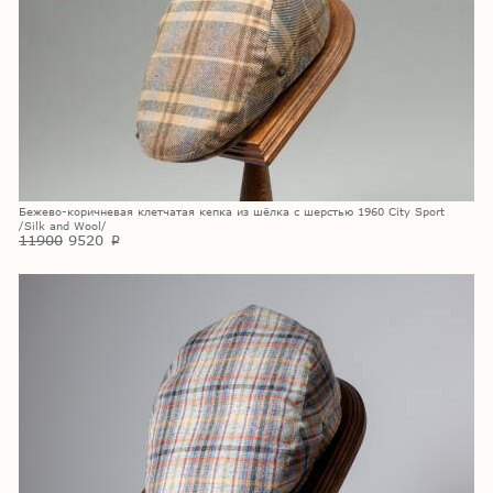
Бежево-коричневая клетчатая кепка из шёлка с шерстью 1960 City Sport
/Silk and Wool/
11900
9520
p