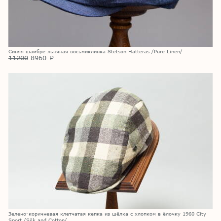
Синяя шамбре льняная восьмиклинка Stetson Hatteras /Pure Linen/
11200
8960
p
Зелено-коричневая клетчатая кепка из шёлка с хлопком в ёлочку 1960 City
Sport /Silk and Cotton/