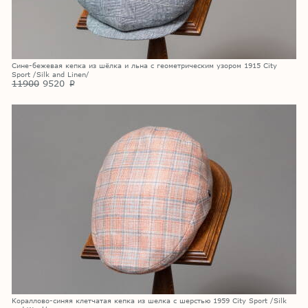
Сине-бежевая кепка из шёлка и льна с геометрическим узором 1915 City
Sport /Silk and Linen/
11900
9520
p
Кораллово-синяя клетчатая кепка из шелка с шерстью 1959 City Sport /Silk