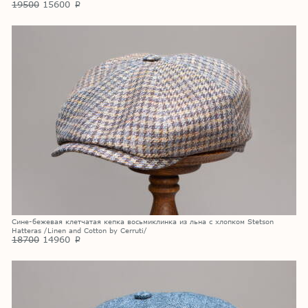
19500
15600
p
Сине-бежевая клетчатая кепка восьмиклинка из льна с хлопком Stetson
Hatteras /Linen and Cotton by Cerruti/
18700
14960
p