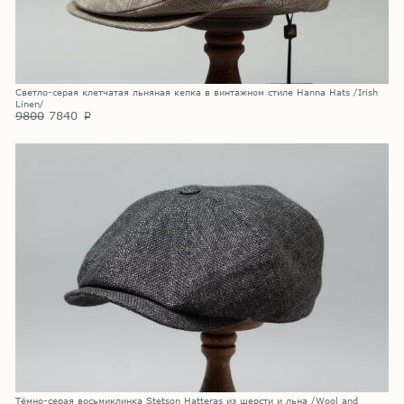
Светло-серая клетчатая льняная кепка в винтажном стиле Hanna Hats /Irish
Linen/
9800
7840
p
Тёмно-серая восьмиклинка Stetson Hatteras из шерсти и льна /Wool and