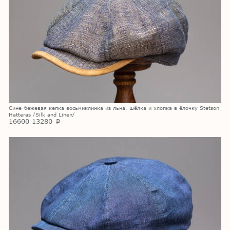
Сине-бежевая кепка восьмиклинка из льна, шёлка и хлопка в ёлочку Stetson
Hatteras /Silk and Linen/
16600
13280
p