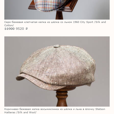
Серо-бежевая клетчатая кепка из шёлка со льном 1960 City Sport /Silk and
Cotton/
11900
9520
p
Коричнево-бежевая кепка восьмиклинка из шёлка и льна в ёлочку Stetson
Hatteras /Silk and Wool/