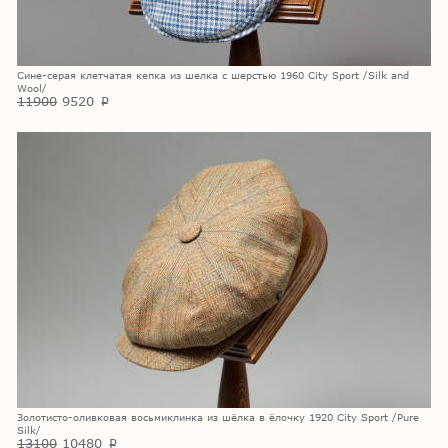
Сине-серая клетчатая кепка из шелка с шерстью 1960 City Sport /Silk and
Wool/
11900
9520
p
Золотисто-оливковая восьмиклинка из шёлка в ёлочку 1920 City Sport /Pure
Silk/
13100
10480
p