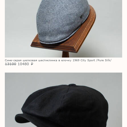
Сине-серая шелковая шестиклинка в елочку 1969 City Sport /Pure Silk/
13100
10480
p