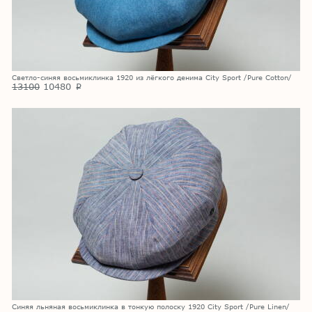
Светло-синяя восьмиклинка 1920 из лёгкого денима City Sport /Pure Cotton/
13100
10480
p
Cиняя льняная восьмиклинка в тонкую полоску 1920 City Sport /Pure Linen/