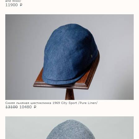
and Wool/
11900
p
Синяя льняная шестиклинка 1969 City Sport /Pure Linen/
13100
10480
p