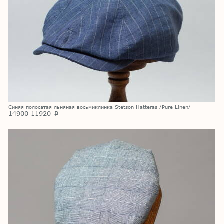
Синяя полосатая льняная восьмиклинка Stetson Hatteras /Pure Linen/
14900
11920
p