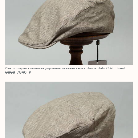
Светло-серая клетчатая дорожная льняная кепка Hanna Hats /Irish Linen/
9800
7840
p