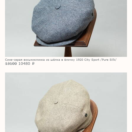
Cине-серая восьмиклинка из шёлка в ёлочку 1920 City Sport /Pure Silk/
13100
10480
p