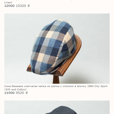
Linen/
12900
10320
p
Сине-бежевая клетчатая кепка из шёлка с хлопком в ёлочку 1960 City Sport
/Silk and Cotton/
11900
9520
p