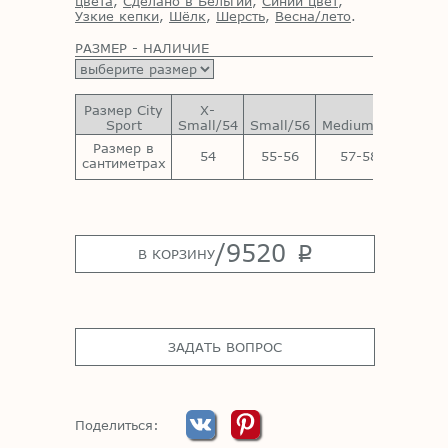
цвета
,
Сделано в Бельгии
,
Синий цвет
,
Узкие кепки
,
Шёлк
,
Шерсть
,
Весна/лето
.
РАЗМЕР - НАЛИЧИЕ
Размер City
X-
Sport
Small/54
Small/56
Medium/58
Large
Размер в
54
55-56
57-58
59-
сантиметрах
/
9520
p
В КОРЗИНУ
ЗАДАТЬ ВОПРОС
Поделиться: