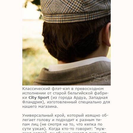
Клас­си­че­ский флэт-кэп в пре­вос­ход­ном
ис­пол­не­нии от ста­рой бель­гий­ской фаб­ри­
ки
City Sport
(из го­ро­да Ар­дуа, За­пад­ная
Фланд­рия), из­го­тов­лен­ный спе­ци­аль­но для
на­ше­го ма­га­зи­на.
Уни­вер­саль­ный крой, ко­то­рый изящ­но об­
ле­га­ет го­ло­ву и под­хо­дит к раз­ным ти­
пам лиц (не смот­ря на то, что кеп­ка по
сути уз­кая). Ко­гда кто-то го­во­рит: "муж­