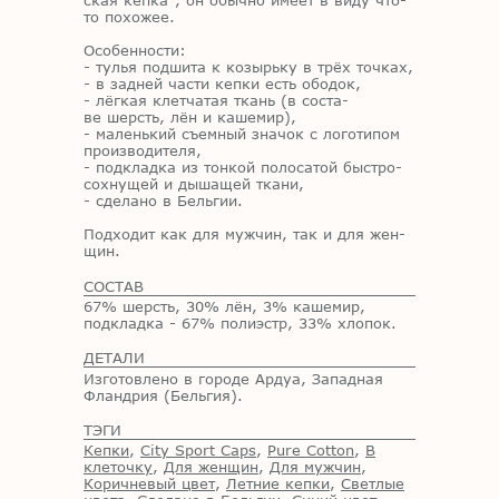
ская кеп­ка", он обыч­но име­ет в виду что-
то по­хо­жее.
Осо­бен­но­сти:
- ту­лья под­ши­та к ко­зырь­ку в трёх точ­ках,
- в зад­ней ча­сти кеп­ки есть обо­док,
- лёг­кая клет­ча­тая ткань (в со­ста­
ве шерсть, лён и ка­ше­мир),
- ма­лень­кий съем­ный зна­чок с ло­го­ти­пом
про­из­во­ди­те­ля,
- под­клад­ка из тон­кой по­ло­са­той быст­ро­
сох­ну­щей и ды­ша­щей тка­ни,
- сде­ла­но в Бель­гии.
Под­хо­дит как для муж­чин, так и для жен­
щин.
СОСТАВ
67% шерсть, 30% лён, 3% кашемир,
подкладка - 67% полиэстр, 33% хлопок.
ДЕТАЛИ
Изготовлено в городе Ардуа, Западная
Фландрия (Бельгия).
ТЭГИ
Кепки
,
City Sport Caps
,
Pure Cotton
,
В
клеточку
,
Для женщин
,
Для мужчин
,
Коричневый цвет
,
Летние кепки
,
Светлые