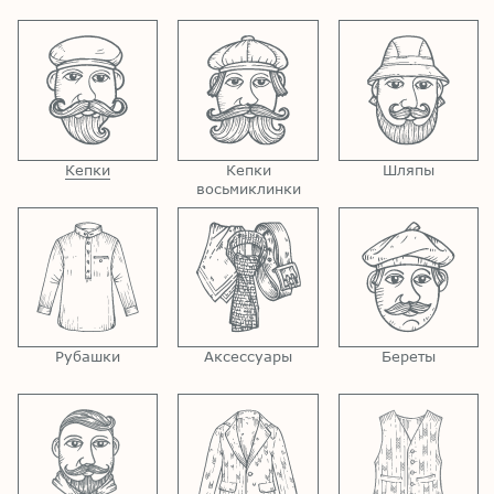
Кепки
Кепки
Шляпы
восьмиклинки
Рубашки
Аксессуары
Береты