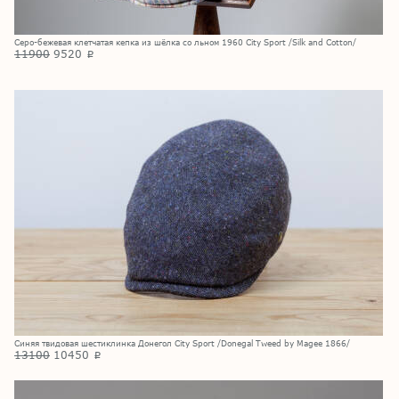
Серо-бежевая клетчатая кепка из шёлка со льном 1960 City Sport /Silk and Cotton/
11900
9520
p
Синяя твидовая шестиклинка Донегол City Sport /Donegal Tweed by Magee 1866/
13100
10450
p