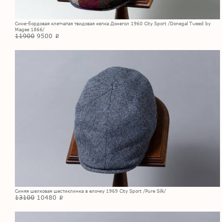
Сине-бордовая клетчатая твидовая кепка Донегол 1960 City Sport /Donegal Tweed by
Magee 1866/
11900
9500
p
Синяя шелковая шестиклинка в елочку 1969 City Sport /Pure Silk/
13100
10480
p