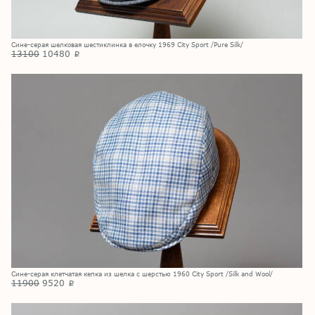
Сине-серая шелковая шестиклинка в елочку 1969 City Sport /Pure Silk/
13100
10480
p
Сине-серая клетчатая кепка из шелка с шерстью 1960 City Sport /Silk and Wool/
11900
9520
p