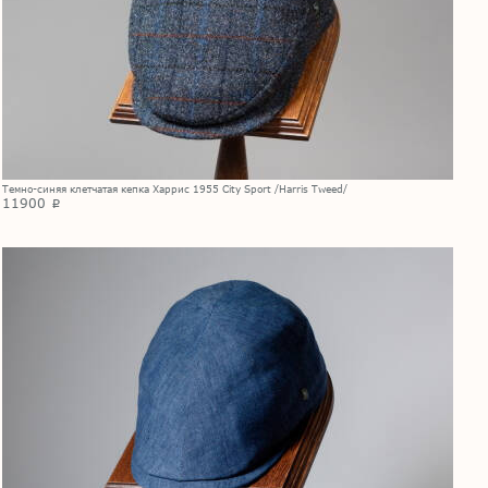
Темно-синяя клетчатая кепка Харрис 1955 City Sport /Harris Tweed/
11900
p