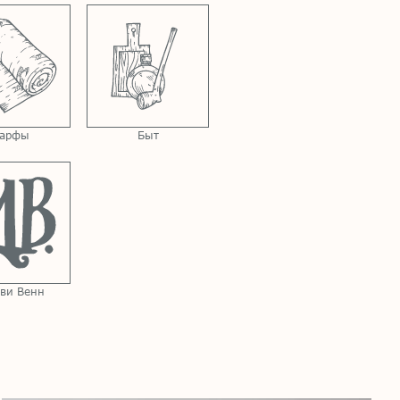
арфы
Быт
ви Венн