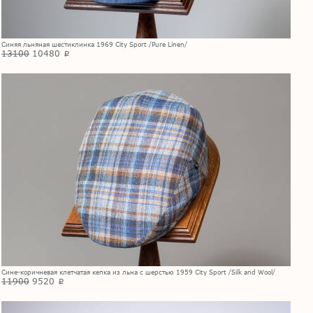
Синяя льняная шестиклинка 1969 City Sport /Pure Linen/
13100
10480
p
Сине-коричневая клетчатая кепка из льна с шерстью 1959 City Sport /Silk and Wool/
11900
9520
p