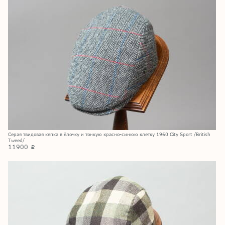
Серая твидовая кепка в ёлочку и тонкую красно-синюю клетку 1960 City Sport /British
Tweed/
11900
p