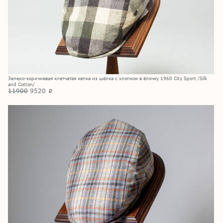
Зелено-коричневая клетчатая кепка из шёлка с хлопком в ёлочку 1960 City Sport /Silk
and Cotton/
11900
9520
p