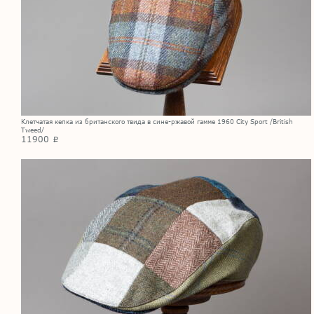
Клетчатая кепка из британского твида в сине-ржавой гамме 1960 City Sport /British
Tweed/
11900
p