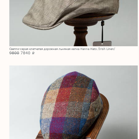
Светло-серая клетчатая дорожная льняная кепка Hanna Hats /Irish Linen/
9800
7840
p