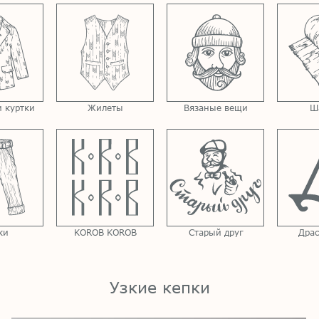
 куртки
Жилеты
Вязаные вещи
Ш
ки
KOROB KOROB
Старый друг
Драс
Узкие кепки