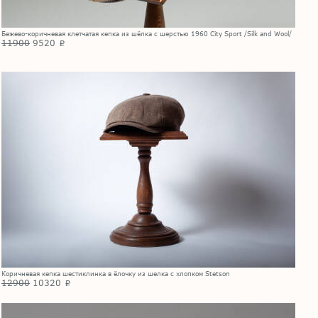
Бежево-коричневая клетчатая кепка из шёлка с шерстью 1960 City Sport /Silk and Wool/
11900
9520
p
Коричневая кепка шестиклинка в ёлочку из шелка с хлопком Stetson
12900
10320
p