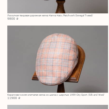
Лоскутная твидовая дорожная кепка Hanna Hats /Patchwork Donegal Tweed/
9800
p
Кораллово-синяя клетчатая кепка из шелка с шерстью 1959 City Sport /Silk and Wool/
11900
p