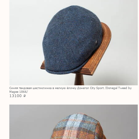
Синяя твидовая шестиклинка в мелкую ёлочку Донегол City Sport /Donegal Tweed by
Magee 1866/
13100
p