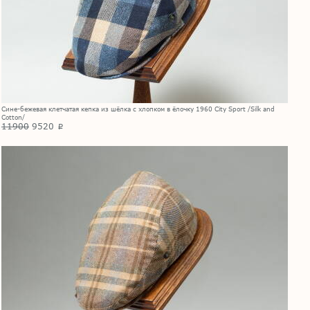
Сине-бежевая клетчатая кепка из шёлка с хлопком в ёлочку 1960 City Sport /Silk and
Cotton/
11900
9520
p