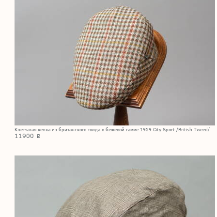
Клетчатая кепка из британского твида в бежевой гамме 1959 City Sport /British Tweed/
11900
p