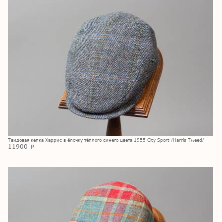
Твидовая кепка Харрис в ёлочку тёплого синего цвета 1955 City Sport /Harris Tweed/
11900
p