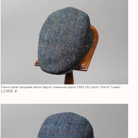
Темно-серая твидовая кепка Харрис ячменное зерно 1960 City Sport /Harris Tweed/
11900
p