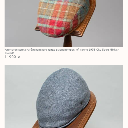
Клетчатая кепка из британского твида в зелено-красной гамме 1959 City Sport /British
Tweed/
11900
p