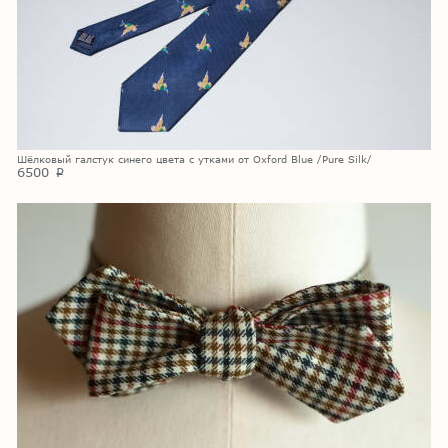
Шёлковый галстук синего цвета с утками от Oxford Blue /Pure Silk/
6500
p