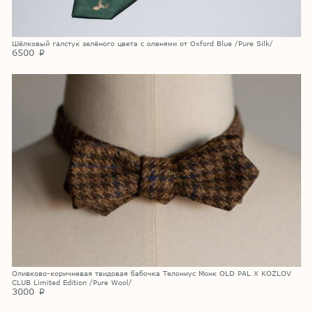
Шёлковый галстук зелёного цвета с оленями от Oxford Blue /Pure Silk/
6500
p
Оливково-коричневая твидовая бабочка Телониус Монк OLD PAL X KOZLOV
CLUB Limited Edition /Pure Wool/
3000
p