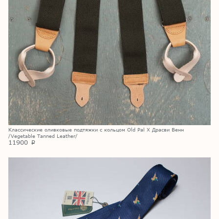
Классические оливковые подтяжки с кольцом Old Pal X Драсви Венн
/Vegetable Tanned Leather/
11900
p