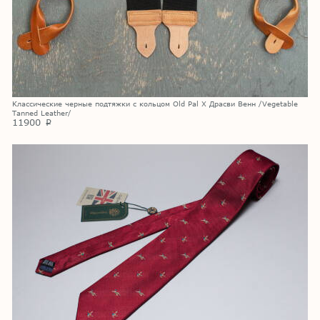
Классические черные подтяжки с кольцом Old Pal X Драсви Венн /Vegetable
Tanned Leather/
11900
p