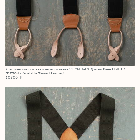
Классические подтяжки черного цвета V3 Old Pal X Драсви Венн LIMITED
EDITION /Vegetable Tanned Leather/
10800
p