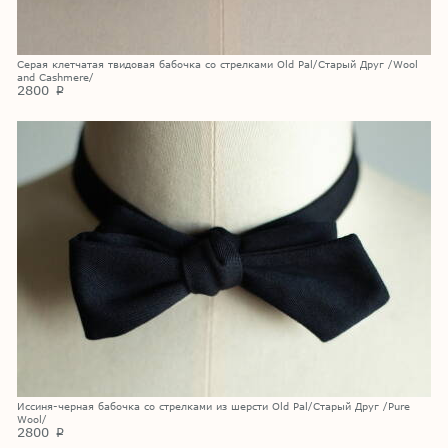
Серая клетчатая твидовая бабочка со стрелками Old Pal/Старый Друг /Wool
and Cashmere/
2800
p
Иссиня-черная бабочка со стрелками из шерсти Old Pal/Старый Друг /Pure
Wool/
2800
p