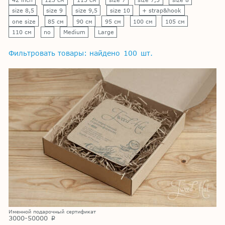
size 8,5
size 9
size 9,5
size 10
+ strap&hook
one size
85 см
90 см
95 см
100 см
105 см
110 см
no
Medium
Large
Фильтровать товары: найдено
100
шт.
Именной подарочный сертификат
3000-50000
p