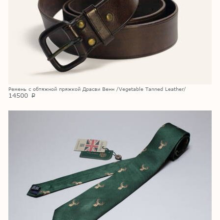
Ремень с обтяжной пряжкой Драсви Венн /Vegetable Tanned Leather/
14500
p