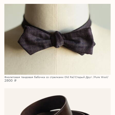
Фиолетовая твидовая бабочка со стрелками Old Pal/Старый Друг /Pure Wool/
2800
p