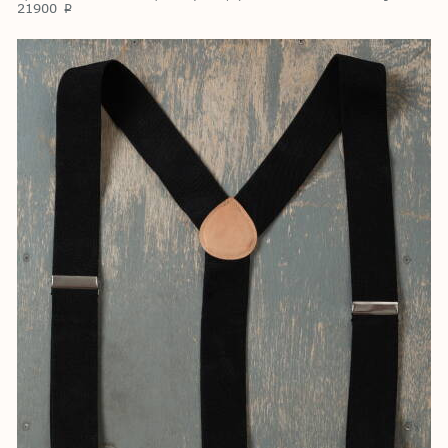
21900
p