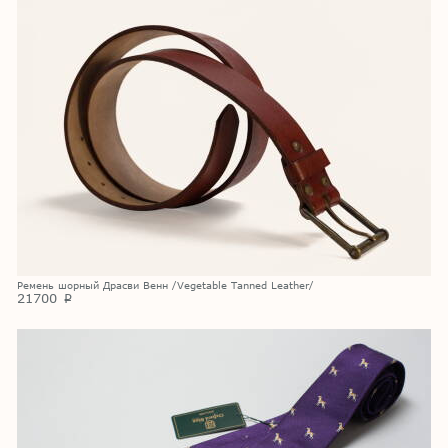
Ремень шорный Драсви Венн /Vegetable Tanned Leather/
21700
p