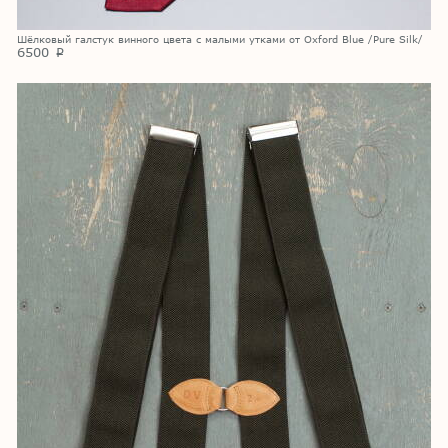
Шёлковый галстук винного цвета с малыми утками от Oxford Blue /Pure Silk/
6500
p