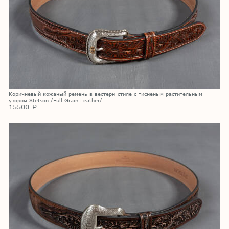
Коричневый кожаный ремень в вестерн-стиле с тисненым растительным
узором Stetson /Full Grain Leather/
15500
p