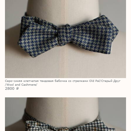
Серо-синяя клетчатая твидовая бабочка со стрелками Old Pal/Старый Друг
/Wool and Cashmere/
2800
p