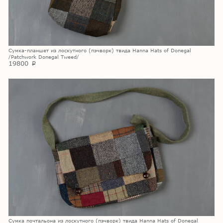
Сумка-планшет из лоскутного (пэчворк) твида Hanna Hats of Donegal
/Patchwork Donegal Tweed/
19800
p
Сумка почтальона из лоскутного (пэчворк) твида Hanna Hats of Donegal