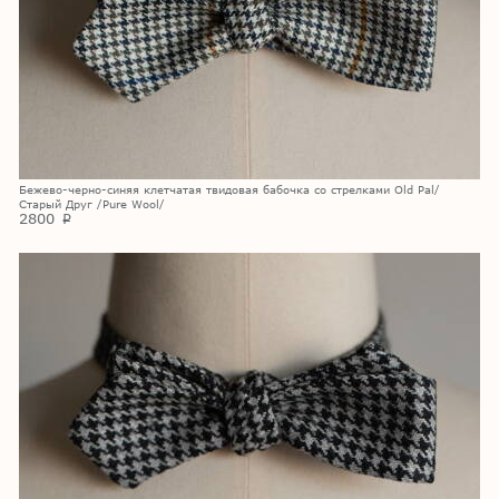
Бежево-черно-синяя клетчатая твидовая бабочка со стрелками Old Pal/
Старый Друг /Pure Wool/
2800
p