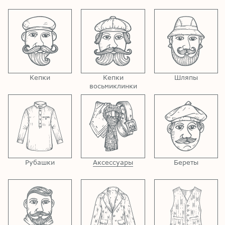
Кепки
Кепки
Шляпы
восьмиклинки
Рубашки
Аксессуары
Береты