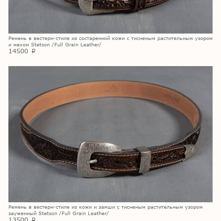
Ремень в вестерн-стиле из состаренной кожи с тисненым растительным узором
и мехом Stetson /Full Grain Leather/
14500
p
Ремень в вестерн-стиле из кожи и замши с тисненым растительным узором
зауженный Stetson /Full Grain Leather/
13500
p