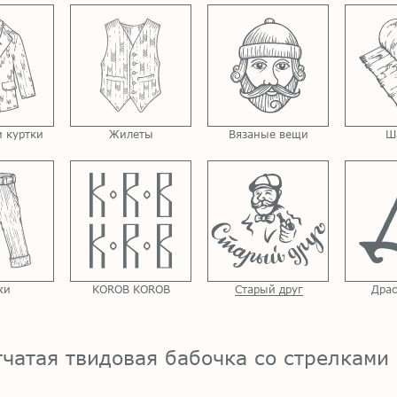
 куртки
Жилеты
Вязаные вещи
Ш
ки
KOROB KOROB
Старый друг
Драс
чатая твидовая бабочка со стрелками 