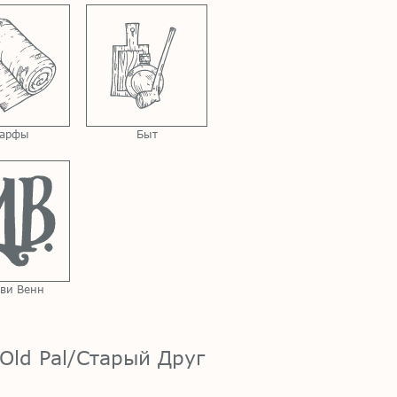
арфы
Быт
ви Венн
Old Pal/Старый Друг