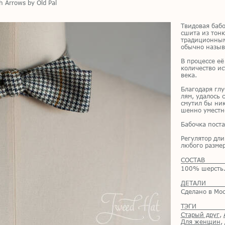
 Arrows by Old Pal
Тви­до­вая ба­б
сши­та из тон­ко
тра­ди­ци­он­ны
обыч­но на­зы­
В про­цес­се её
ко­ли­че­ство ис
века.
Бла­го­да­ря глу
лям, уда­лось с
сму­тил бы ни­к
шен­но умест­но
Ба­боч­ка по­ста
Ре­гу­ля­тор дл
лю­бо­го раз­ме­
СОСТАВ
100% шерсть
ДЕТАЛИ
Сделано в Мос
ТЭГИ
Старый друг
,
Для женщин
,