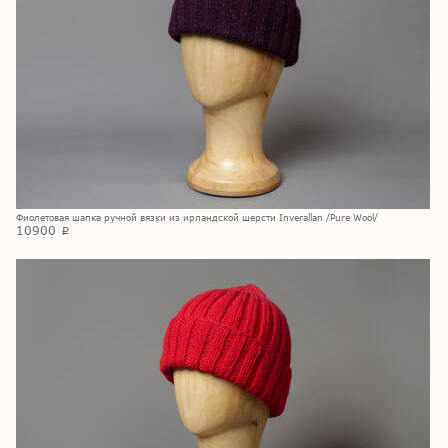
Фиолетовая шапка ручной вязки из ирландской шерсти Inverallan /Pure Wool/
10900
p