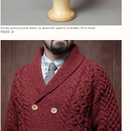
Синяя шапка ручной вязки из аранской шерсти Inverallan /Pure Wool/
9600
p