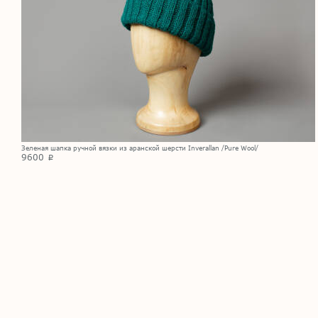
Зеленая шапка ручной вязки из аранской шерсти Inverallan /Pure Wool/
9600
p