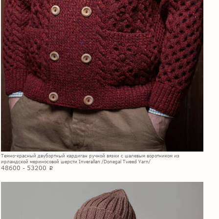
Темно-красный двубортный кардиган ручной вязки с шалевым воротником из
ирландской мериносовой шерсти Inverallan /Donegal Tweed Yarn/
48600 - 53200
p