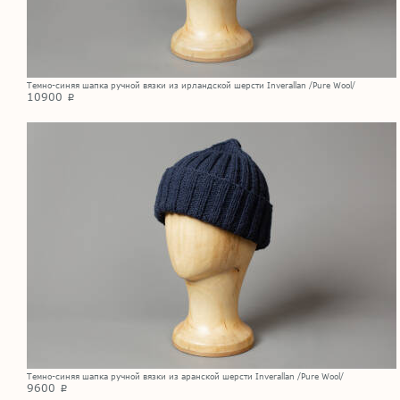
Темно-синяя шапка ручной вязки из ирландской шерсти Inverallan /Pure Wool/
10900
p
Темно-синяя шапка ручной вязки из аранской шерсти Inverallan /Pure Wool/
9600
p