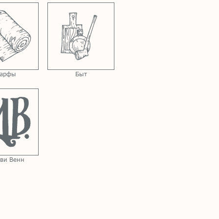
арфы
Быт
ви Венн