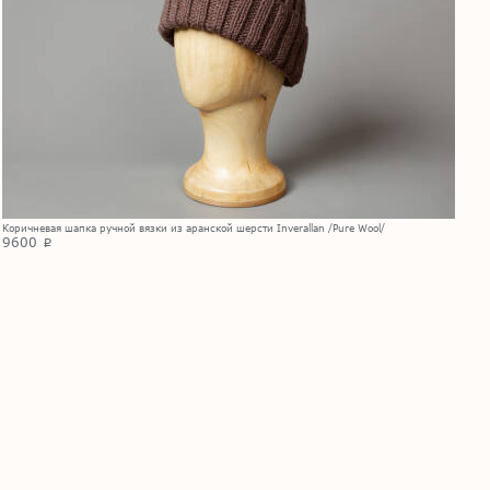
Коричневая шапка ручной вязки из аранской шерсти Inverallan /Pure Wool/
9600
p