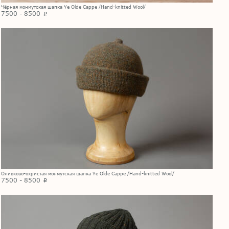
Чёрная монмутская шапка Ye Olde Cappe /Hand-knitted Wool/
7500 - 8500
p
Оливково-охристая монмутская шапка Ye Olde Cappe /Hand-knitted Wool/
7500 - 8500
p