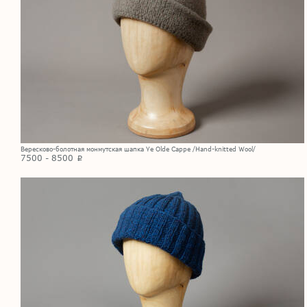
Вересково-болотная монмутская шапка Ye Olde Cappe /Hand-knitted Wool/
7500 - 8500
p