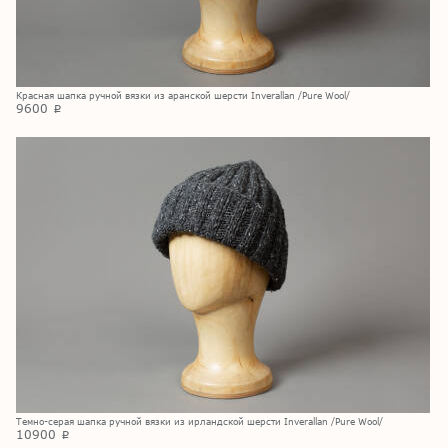
Красная шапка ручной вязки из аранской шерсти Inverallan /Pure Wool/
9600
p
Темно-серая шапка ручной вязки из ирландской шерсти Inverallan /Pure Wool/
10900
p