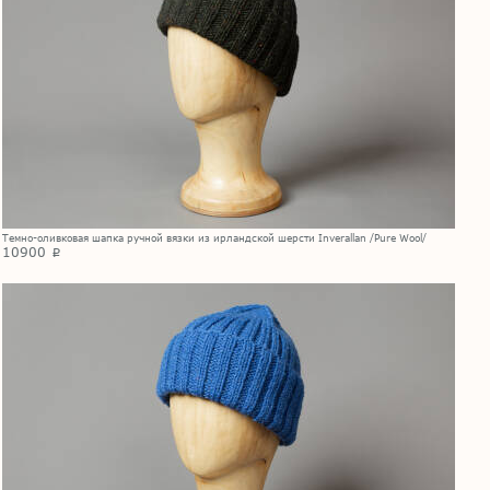
Темно-оливковая шапка ручной вязки из ирландской шерсти Inverallan /Pure Wool/
10900
p