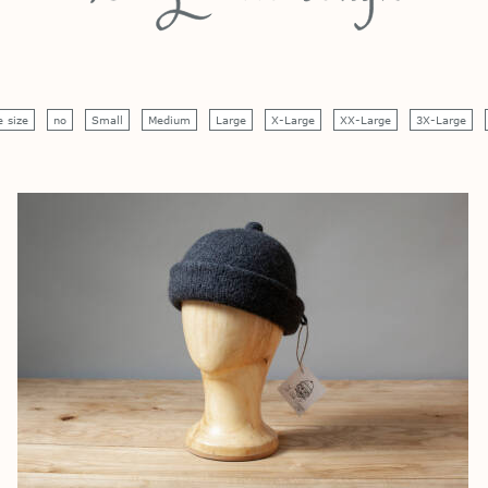
e size
no
Small
Medium
Large
X-Large
XX-Large
3X-Large