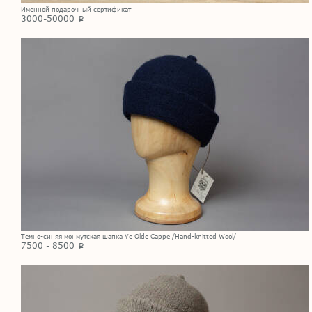
Именной подарочный сертификат
3000-50000
p
Темно-синяя монмутская шапка Ye Olde Cappe /Hand-knitted Wool/
7500 - 8500
p