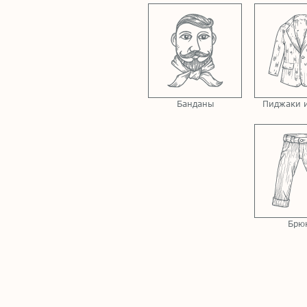
Банданы
Пиджаки и
Брю