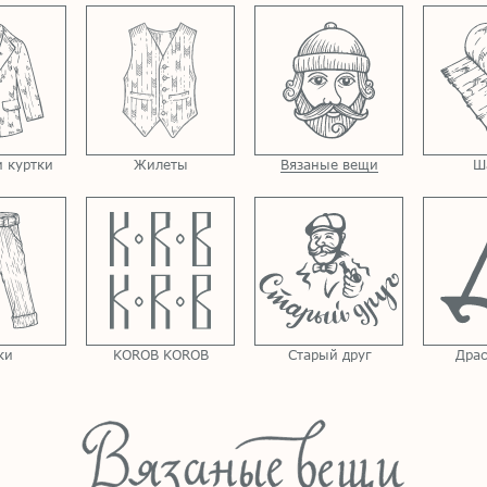
 куртки
Жилеты
Вязаные вещи
Ш
ки
KOROB KOROB
Старый друг
Драс