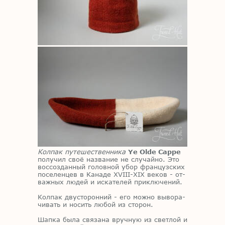
Колпак путешественника
Ye Olde Cappe
по­лу­чил своё на­зва­ние не слу­чай­но. Это
вос­со­здан­ный го­лов­ной убор фран­цуз­ских
по­се­лен­цев в Ка­на­де XVIII-XIX ве­ков - от­
важ­ных лю­дей и ис­ка­те­лей при­клю­че­ний.
Кол­пак дву­сто­рон­ний - его мож­но вы­во­ра­
чи­вать и но­сить лю­бой из сто­рон.
Шап­ка была свя­за­на вруч­ную из свет­лой и