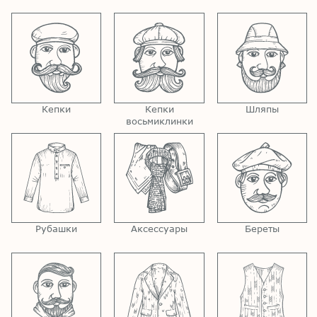
Кепки
Кепки
Шляпы
восьмиклинки
Рубашки
Аксессуары
Береты