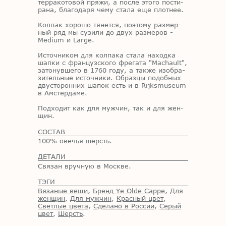
тер­ра­ко­то­вой пря­жи, а по­сле это­го по­сти­
ра­на, бла­го­да­ря чему ста­ла еще плот­нее.
Кол­пак хо­ро­шо тя­нет­ся, по­это­му раз­мер­
ный ряд мы сузи­ли до двух раз­ме­ров -
Medium и Large.
Ис­точ­ни­ком для кол­па­ка ста­ла на­ход­ка
шап­ки с фран­цуз­ско­го фре­га­та "Machault",
за­то­нув­ше­го в 1760 году, а та­к­же изоб­ра­
зи­тель­ные ис­точ­ни­ки. Об­раз­цы по­доб­ных
дву­сто­рон­них ша­пок есть и в Rijksmuseum
в Ам­стер­да­ме.
Под­хо­дит как для муж­чин, так и для жен­
щин.
СОСТАВ
100% овечья шерсть.
ДЕТАЛИ
Связан вручную в Москве.
ТЭГИ
Вязаные вещи
,
Бренд Ye Olde Cappe
,
Для
женщин
,
Для мужчин
,
Красный цвет
,
Светлые цвета
,
Сделано в России
,
Серый
цвет
,
Шерсть
.