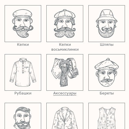
Кепки
Кепки
Шляпы
восьмиклинки
Рубашки
Аксессуары
Береты