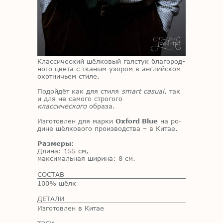
Клас­си­че­ский шёл­ко­вый гал­стук бла­го­род­
но­го цве­та с тка­ным узо­ром в ан­глий­ском
охот­ни­чьем сти­ле.
По­дой­дёт как для сти­ля
smart casual
, так
и для не са­мо­го стро­го­го
классического
об­ра­за.
Из­го­тов­лен для мар­ки
Oxford Blue
на ро­
дине шёл­ко­во­го про­из­вод­ства
–
в Ки­тае.
Размеры:
Дли­на: 155 см,
мак­си­маль­ная ши­ри­на: 8 см.
СОСТАВ
100% шёлк
ДЕТАЛИ
Изготовлен в Китае