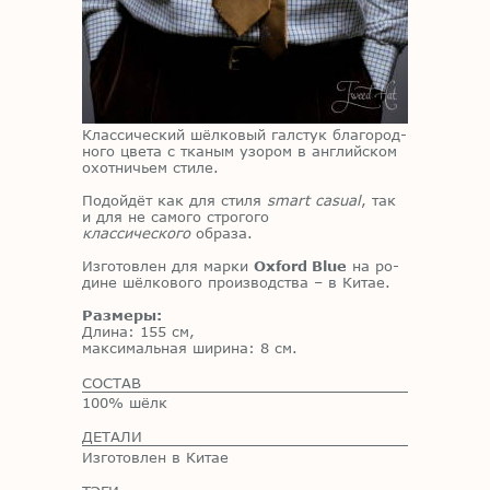
Клас­си­че­ский шёл­ко­вый гал­стук бла­го­род­
но­го цве­та с тка­ным узо­ром в ан­глий­ском
охот­ни­чьем сти­ле.
По­дой­дёт как для сти­ля
smart casual
, так
и для не са­мо­го стро­го­го
классического
об­ра­за.
Из­го­тов­лен для мар­ки
Oxford Blue
на ро­
дине шёл­ко­во­го про­из­вод­ства – в Ки­тае.
Размеры:
Дли­на: 155 см,
мак­си­маль­ная ши­ри­на: 8 см.
СОСТАВ
100% шёлк
ДЕТАЛИ
Изготовлен в Китае