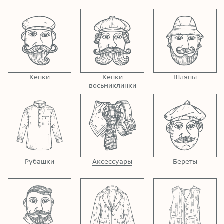
Кепки
Кепки
Шляпы
восьмиклинки
Рубашки
Аксессуары
Береты