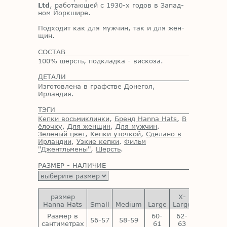
Ltd
,
ра­бо­та­ю­щей с 1930-х го­дов в
За­пад­
ном Йорк­ши­ре.
Под­хо­дит как для муж­чин, так и для жен­
щин.
СОСТАВ
100% шерсть, подкладка - вискоза.
ДЕТАЛИ
Изготовлена в графстве Донегол,
Ирландия.
ТЭГИ
Кепки восьмиклинки
,
Бренд Hanna Hats
,
В
ёлочку
,
Для женщин
,
Для мужчин
,
Зеленый цвет
,
Кепки уточкой
,
Сделано в
Ирландии
,
Узкие кепки
,
Фильм
''Джентльмены''
,
Шерсть
.
РАЗМЕР - НАЛИЧИЕ
размер
X-
XX-
Hanna Hats
Small
Medium
Large
Large
Large
Размер в
60-
62-
64-
56-57
58-59
сантиметрах
61
63
65