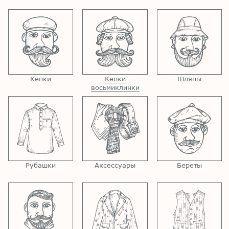
Кепки
Кепки
Шляпы
восьмиклинки
Рубашки
Аксессуары
Береты