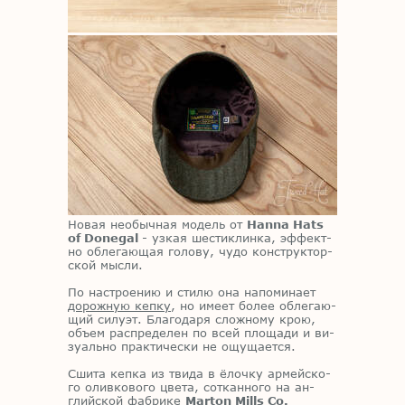
Но­вая необыч­ная мо­дель от
Hanna Hats
of Donegal
- уз­кая ше­сти­клин­ка, эф­фект­
но об­ле­га­ю­щая го­ло­ву, чудо кон­струк­тор­
ской мыс­ли.
По на­стро­е­нию и сти­лю она на­по­ми­на­ет
дорожную кепку
, но име­ет бо­лее об­ле­га­ю­
щий си­лу­эт. Бла­го­да­ря слож­но­му крою,
объ­ем рас­пре­де­лен по всей пло­ща­ди и ви­
зу­аль­но прак­ти­че­ски не ощу­ща­ет­ся.
Сши­та кеп­ка из тви­да в ёлоч­ку ар­мей­ско­
го олив­ко­во­го цве­та, со­ткан­но­го на ан­
глий­ской фаб­ри­ке
Marton Mills Co.