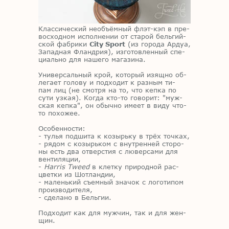
Клас­си­че­ский необъ­ём­ный флэт-кэп в пре­
вос­ход­ном ис­пол­не­нии от ста­рой бель­гий­
ской фаб­ри­ки
City Sport
(из го­ро­да Ар­дуа,
За­пад­ная Фланд­рия), из­го­тов­лен­ный спе­
ци­аль­но для на­ше­го ма­га­зи­на.
Уни­вер­саль­ный крой, ко­то­рый изящ­но об­
ле­га­ет го­ло­ву и под­хо­дит к раз­ным ти­
пам лиц (не смот­ря на то, что кеп­ка по
сути уз­кая). Ко­гда кто-то го­во­рит: "муж­
ская кеп­ка", он обыч­но име­ет в виду что-
то по­хо­жее.
Осо­бен­но­сти:
- ту­лья под­ши­та к ко­зырь­ку в трёх точ­ках,
- ря­дом с ко­зырь­ком с внут­рен­ней сто­ро­
ны есть два от­вер­стия с лю­вер­са­ми для
вен­ти­ля­ции,
-
Harris Tweed
в клет­ку при­род­ной рас­
цвет­ки из Шот­лан­дии,
- ма­лень­кий съем­ный зна­чок с ло­го­ти­пом
про­из­во­ди­те­ля,
- сде­ла­но в Бель­гии.
Под­хо­дит как для муж­чин, так и для жен­
щин.