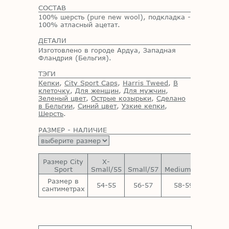
СОСТАВ
100% шерсть (pure new wool), подкладка -
100% атласный ацетат.
ДЕТАЛИ
Изготовлено в городе Ардуа, Западная
Фландрия (Бельгия).
ТЭГИ
Кепки
,
City Sport Caps
,
Harris Tweed
,
В
клеточку
,
Для женщин
,
Для мужчин
,
Зеленый цвет
,
Острые козырьки
,
Сделано
в Бельгии
,
Синий цвет
,
Узкие кепки
,
Шерсть
.
РАЗМЕР - НАЛИЧИЕ
Размер City
X-
Sport
Small/55
Small/57
Medium/59
Large
Размер в
54-55
56-57
58-59
60-
сантиметрах