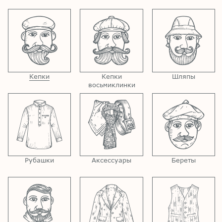
Кепки
Кепки
Шляпы
восьмиклинки
Рубашки
Аксессуары
Береты