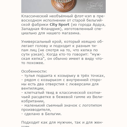
Клас­си­че­ский необъ­ём­ный флэт-кэп в пре­
вос­ход­ном ис­пол­не­нии от ста­рой бель­гий­
ской фаб­ри­ки
City Sport
(из го­ро­да Ар­дуа,
За­пад­ная Фланд­рия), из­го­тов­лен­ный спе­
ци­аль­но для на­ше­го ма­га­зи­на.
Уни­вер­саль­ный крой, ко­то­рый изящ­но об­
ле­га­ет го­ло­ву и под­хо­дит к раз­ным ти­
пам лиц (не смот­ря на то, что кеп­ка по
сути уз­кая). Ко­гда кто-то го­во­рит: "муж­
ская кеп­ка", он обыч­но име­ет в виду что-
то по­хо­жее.
Осо­бен­но­сти:
- ту­лья под­ши­та к ко­зырь­ку в трёх точ­ках,
- ря­дом с ко­зырь­ком с внут­рен­ней сто­ро­
ны есть два от­вер­стия с лю­вер­са­ми для
вен­ти­ля­ции,
- клет­ча­тый твид в клас­си­че­ской охот­ни­
чьей рас­цвет­ке в бе­же­вой гам­ме из Ве­ли­
ко­бри­та­нии,
- ма­лень­кий съем­ный зна­чок с ло­го­ти­пом
про­из­во­ди­те­ля,
- сде­ла­но в Бель­гии.
Под­хо­дит как для муж­чин, так и для жен­
щин.