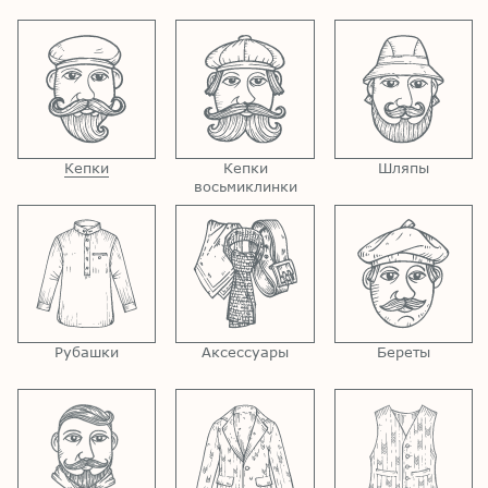
Кепки
Кепки
Шляпы
восьмиклинки
Рубашки
Аксессуары
Береты