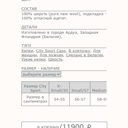
СОСТАВ
100% шерсть (pure new wool), подкладка -
100% атласный ацетат.
ДЕТАЛИ
Изготовлено в городе Ардуа, Западная
Фландрия (Бельгия).
ТЭГИ
Кепки
,
City Sport Caps
,
В клеточку
,
Для
женщин
,
Для мужчин
,
Сделано в Бельгии
,
Узкие кепки
,
Шерсть
.
РАЗМЕР - НАЛИЧИЕ
Размер City
X-
Sport
Small/55
Small/57
Medium/59
Large
Размер в
54-55
56-57
58-59
60-
сантиметрах
/
11900
p
В КОРЗИНУ