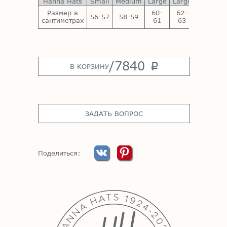
Hanna Hats
Small
Medium
Large
Large
Large
Размер в
60-
62-
64-
56-57
58-59
сантиметрах
61
63
65
/
7840
p
В КОРЗИНУ
ЗАДАТЬ ВОПРОС
Поделиться: