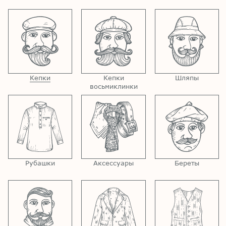
Кепки
Кепки
Шляпы
восьмиклинки
Рубашки
Аксессуары
Береты