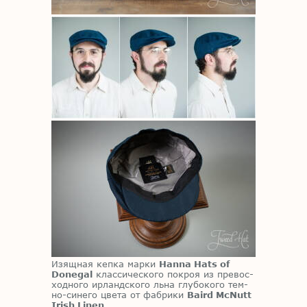
Изящ­ная кеп­ка мар­ки
Hanna Hats of
Donegal
клас­си­че­ско­го по­кроя из пре­вос­
ход­но­го ир­ланд­ско­го льна глу­бо­ко­го тем­
но-си­не­го цве­та от фаб­ри­ки
Baird McNutt
Irish Linen
.