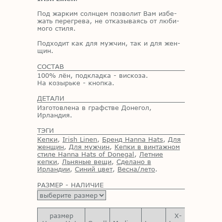
Под жар­ким солн­цем поз­во­лит Вам из­бе­
жать пе­ре­гре­ва, не от­ка­зы­ва­ясь от лю­би­
мо­го сти­ля.
Под­хо­дит как для муж­чин, так и для жен­
щин.
СОСТАВ
100% лён, подкладка - вискоза.
На козырьке - кнопка.
ДЕТАЛИ
Изготовлена в графстве Донегол,
Ирландия.
ТЭГИ
Кепки
,
Irish Linen
,
Бренд Hanna Hats
,
Для
женщин
,
Для мужчин
,
Кепки в винтажном
стиле Hanna Hats of Donegal
,
Летние
кепки
,
Льняные вещи
,
Сделано в
Ирландии
,
Синий цвет
,
Весна/лето
.
РАЗМЕР - НАЛИЧИЕ
размер
X-
XX-