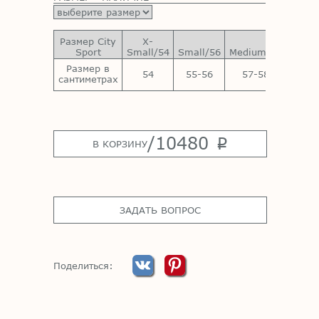
Размер City
X-
Sport
Small/54
Small/56
Medium/58
Large
Размер в
54
55-56
57-58
59-
сантиметрах
/
10480
p
В КОРЗИНУ
ЗАДАТЬ ВОПРОС
Поделиться: