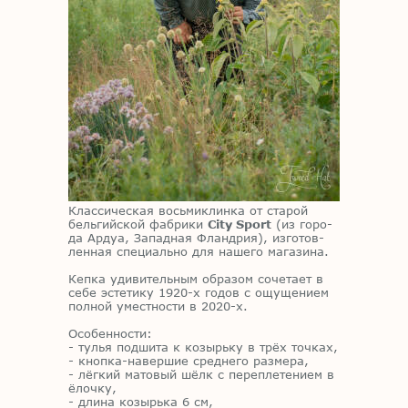
Клас­си­че­ская вось­ми­клин­ка от ста­рой
бель­гий­ской фаб­ри­ки
City Sport
(из го­ро­
да Ар­дуа, За­пад­ная Фланд­рия), из­го­тов­
лен­ная спе­ци­аль­но для на­ше­го ма­га­зи­на.
Кеп­ка уди­ви­тель­ным об­ра­зом со­че­та­ет в
себе эс­те­ти­ку 1920-х го­дов с ощу­ще­ни­ем
пол­ной умест­но­сти в 2020-х.
Осо­бен­но­сти:
- ту­лья под­ши­та к ко­зырь­ку в трёх точ­ках,
- кноп­ка-на­вер­шие сред­не­го раз­ме­ра,
- лёг­кий ма­то­вый шёлк с пе­ре­пле­те­ни­ем в
ёлоч­ку,
- дли­на ко­зырь­ка 6 см,