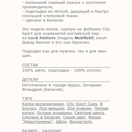
- ма­лень­кий съем­ный зна­чок с ло­го­ти­пом
про­из­во­ди­те­ля,
- под­клад­ка из лёг­кой, ды­ша­щей и быст­ро
сох­ну­щей хлоп­ко­вой тка­ни,
- сде­ла­но в Бель­гии.
Эту мо­дель кеп­ки, сши­тую на фаб­ри­ке City
Sport для зна­ме­ни­той ан­глий­ской мар­
ки
Lock Hatters
(мо­дель
Muirfield
) но­сит
Дэ­вид Бек­хэм и его сын Бруклин.
Под­хо­дит как для муж­чин, так и для жен­
щин.
СОСТАВ
100% шёлк, подкладка - 100% хлопок.
ДЕТАЛИ
Изготовлено в городе Ардуа, Западная
Фландрия (Бельгия).
ТЭГИ
Кепки восьмиклинки
,
City Sport Caps
,
В
ёлочку
,
Для женщин
,
Для мужчин
,
Летние
кепки
,
Острые козырьки
,
Светлые цвета
,
Сделано в Бельгии
,
Синий цвет
,
Фильм
''Джентльмены''
,
Шёлк
,
Весна/лето
.
РАЗМЕР - НАЛИЧИЕ