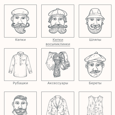
Кепки
Кепки
Шляпы
восьмиклинки
Рубашки
Аксессуары
Береты