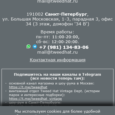
mail@tweedhat.ru
191002
Санкт-Петербург
,
ул. Большая Московская, 1-3, парадная 3, офис
34 (3 этаж, домофон '34 В')
Время работы:
пн-пт:
11:00-20:00,
сб-вс:
.
12:00-20:00
+7 (981) 134-83-06
mail@tweedhat.ru
Контактная информация
Подпишитесь на наши каналы в Telegram
(все новости теперь там):
основной канал магазина и шоу-рума в Москве:
https://t.me/tweedhat
винтажный отдел Tweed Hat Vintage Dept. (истории
марок и интересные подборки):
https://t.me/tweedhat_vintage
шоу-рум в Санкт-Петербурге:
https://t.me/tweed_hat_spb
Мы используем cookies для более удобной