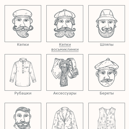
Кепки
Кепки
Шляпы
восьмиклинки
Рубашки
Аксессуары
Береты