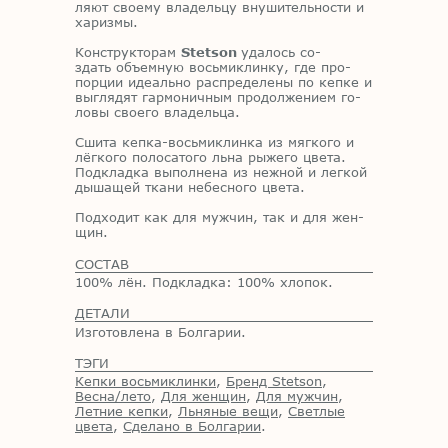
ля­ют сво­е­му вла­дель­цу вну­ши­тель­но­сти и
ха­риз­мы.
Кон­струк­то­рам
Stetson
уда­лось со­
здать объ­ем­ную вось­ми­клин­ку, где про­
пор­ции иде­аль­но рас­пре­де­ле­ны по кеп­ке и
вы­гля­дят гар­мо­нич­ным про­дол­же­ни­ем го­
ло­вы сво­е­го вла­дель­ца.
Сши­та кеп­ка-вось­ми­клин­ка из мяг­ко­го и
лёг­ко­го по­ло­са­то­го льна ры­же­го цве­та.
Под­клад­ка вы­пол­не­на из неж­ной и лег­кой
ды­ша­щей тка­ни небес­но­го цве­та.
Под­хо­дит как для муж­чин, так и для жен­
щин.
СОСТАВ
100% лён. Подкладка: 100% хлопок.
ДЕТАЛИ
Изготовлена в Болгарии.
ТЭГИ
Кепки восьмиклинки
,
Бренд Stetson
,
Весна/лето
,
Для женщин
,
Для мужчин
,
Летние кепки
,
Льняные вещи
,
Светлые
цвета
,
Сделано в Болгарии
.