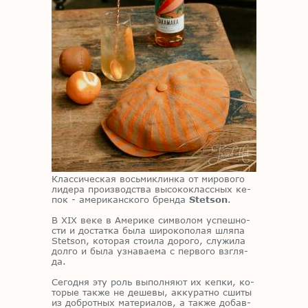
Клас­си­че­ская вось­ми­клин­ка от ми­ро­во­го
ли­де­ра про­из­вод­ства вы­со­ко­класс­ных ке­
пок - аме­ри­кан­ско­го брен­да
Stetson
.
В XIX веке в Аме­ри­ке сим­во­лом успеш­но­
сти и до­стат­ка была ши­ро­ко­по­лая шля­па
Stetson, ко­то­рая сто­и­ла до­ро­го, слу­жи­ла
дол­го и была узна­ва­е­ма с пер­во­го взгля­
да.
Се­год­ня эту роль вы­пол­ня­ют их кеп­ки, ко­
то­рые та­к­же не де­ше­вы, ак­ку­рат­но сши­ты
из доб­рот­ных ма­те­ри­а­лов, а та­к­же до­бав­