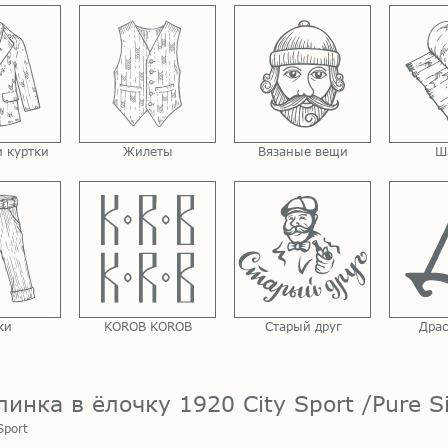
 куртки
Жилеты
Вязаные вещи
Ш
ки
KOROB KOROB
Старый друг
Драс
нка в ёлочку 1920 City Sport /Pure Si
Sport