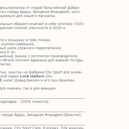
 вось­ми­клин­ка от ста­рой бель­гий­ской фаб­ри­
(из го­ро­да Ар­дуа, За­пад­ная Фланд­рия), из­го­
­ци­аль­но для на­ше­го ма­га­зи­на.
ель­ным об­ра­зом со­че­та­ет в себе эс­те­ти­ку 1920-
­ще­ни­ем пол­ной умест­но­сти в 2020-х.
­та к ко­зырь­ку в трёх точ­ках,
я кноп­ка-на­вер­шие,
­вый шёлк слож­но­го пе­ре­пле­те­ния,
ь­ка 6 см,
ем­ный зна­чок с ло­го­ти­пом про­из­во­ди­те­ля,
з лёг­кой се­точ­ки иде­аль­на для жар­кой по­го­ды,
ель­гии.
п­ки, сши­тую на фаб­ри­ке City Sport для зна­ме­
­ской мар­ки
Lock Hatters
(мо­
d
) но­сит Дэ­вид Бек­хэм и его сын Бруклин.
 для муж­чин, так и для жен­щин.
одкладка - 100% полиэстр.
 городе Ардуа, Западная Фландрия (Бельгия).
клинки
,
City Sport Caps
,
В ёлочку
,
Для женщин
,