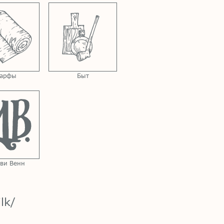
арфы
Быт
ви Венн
lk/