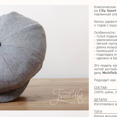
Клас­си­че­ская
ки
City Sport
тов­лен­ная спе
Кеп­ка уди­ви­т
х го­дов с ощу
Осо­бен­но­сти:
- ту­лья под­ши
- уве­ли­чен­на
- лёг­кий ма­то
- дли­на ко­зыр
- ма­лень­кий съ
- под­клад­ка и
- сде­ла­но в Б
Эту мо­дель ке
ни­той ан­глий
дель
Muirfiel
Под­хо­дит как
СОСТАВ
100% шёлк, п
ДЕТАЛИ
Изготовлено в
ТЭГИ
Кепки восьми