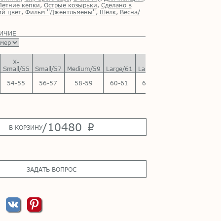
Летние кепки
,
Острые козырьки
,
Сделано в
й цвет
,
Фильм ''Джентльмены''
,
Шёлк
,
Весна/
ЛИЧИЕ
X-
X-
Small/55
Small/57
Medium/59
Large/61
Large/63
54-55
56-57
58-59
60-61
62-63
/
10480
p
В КОРЗИНУ
ЗАДАТЬ ВОПРОС