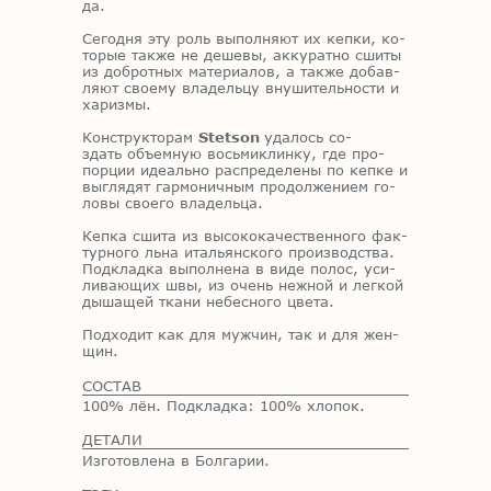
да.
Се­год­ня эту роль вы­пол­ня­ют их кеп­ки, ко­
то­рые та­к­же не де­ше­вы, ак­ку­рат­но сши­ты
из доб­рот­ных ма­те­ри­а­лов, а та­к­же до­бав­
ля­ют сво­е­му вла­дель­цу вну­ши­тель­но­сти и
ха­риз­мы.
Кон­струк­то­рам
Stetson
уда­лось со­
здать объ­ем­ную вось­ми­клин­ку, где про­
пор­ции иде­аль­но рас­пре­де­ле­ны по кеп­ке и
вы­гля­дят гар­мо­нич­ным про­дол­же­ни­ем го­
ло­вы сво­е­го вла­дель­ца.
Кеп­ка сши­та из вы­со­ко­ка­че­ствен­но­го фак­
тур­но­го льна ита­льян­ско­го про­из­вод­ства.
Под­клад­ка вы­пол­не­на в виде по­лос, уси­
ли­ва­ю­щих швы, из очень неж­ной и лег­кой
ды­ша­щей тка­ни небес­но­го цве­та.
Под­хо­дит как для муж­чин, так и для жен­
щин.
СОСТАВ
100% лён. Подкладка: 100% хлопок.
ДЕТАЛИ
Изготовлена в Болгарии.