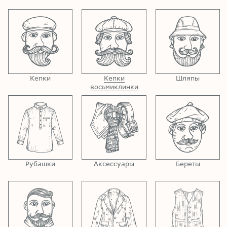
Кепки
Кепки
Шляпы
восьмиклинки
Рубашки
Аксессуары
Береты