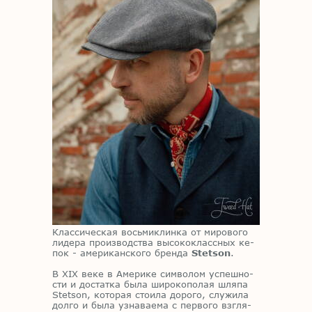
Клас­си­че­ская вось­ми­клин­ка от ми­ро­во­го
ли­де­ра про­из­вод­ства вы­со­ко­класс­ных ке­
пок - аме­ри­кан­ско­го брен­да
Stetson
.
В XIX веке в Аме­ри­ке сим­во­лом успеш­но­
сти и до­стат­ка была ши­ро­ко­по­лая шля­па
Stetson, ко­то­рая сто­и­ла до­ро­го, слу­жи­ла
дол­го и была узна­ва­е­ма с пер­во­го взгля­