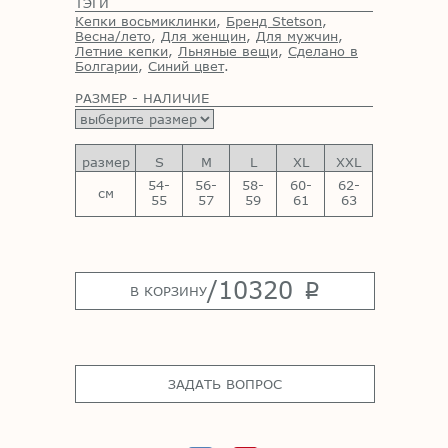
ТЭГИ
Кепки восьмиклинки
,
Бренд Stetson
,
Весна/лето
,
Для женщин
,
Для мужчин
,
Летние кепки
,
Льняные вещи
,
Сделано в
Болгарии
,
Синий цвет
.
РАЗМЕР - НАЛИЧИЕ
размер
S
M
L
XL
XXL
54-
56-
58-
60-
62-
см
55
57
59
61
63
/
10320
p
В КОРЗИНУ
ЗАДАТЬ ВОПРОС