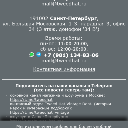
mail@tweedhat.ru
191002
Санкт-Петербург
,
ул. Большая Московская, 1-3, парадная 3, офис
34 (3 этаж, домофон '34 В')
Время работы:
пн-пт:
11:00-20:00,
сб-вс:
.
12:00-20:00
+7 (981) 134-83-06
mail@tweedhat.ru
Контактная информация
Подпишитесь на наши каналы в Telegram
(все новости теперь там):
основной канал магазина и шоу-рума в Москве:
https://t.me/tweedhat
винтажный отдел Tweed Hat Vintage Dept. (истории
марок и интересные подборки):
https://t.me/tweedhat_vintage
шоу-рум в Санкт-Петербурге:
https://t.me/tweed_hat_spb
Мы используем cookies для более удобной