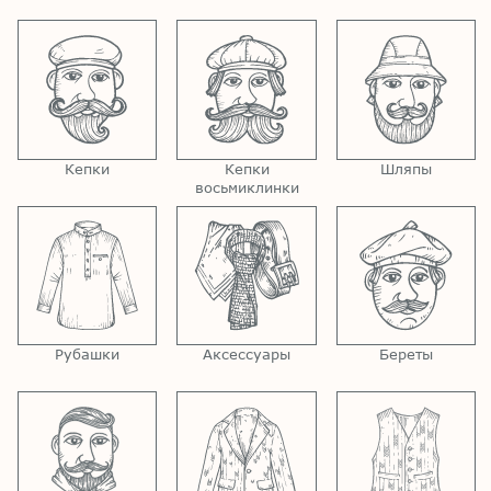
Кепки
Кепки
Шляпы
восьмиклинки
Рубашки
Аксессуары
Береты