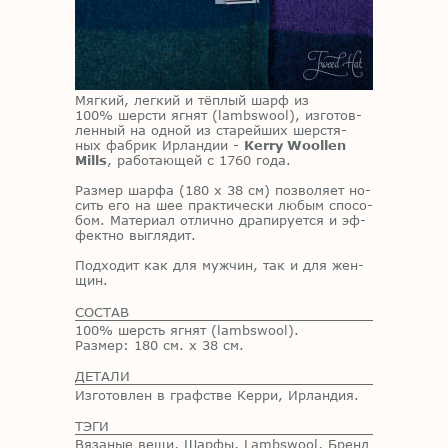
Мяг­кий, лег­кий и тёп­лый шарф из
100% шер­сти яг­нят (lambswool), из­го­тов­
лен­ный на од­ной из ста­рей­ших шер­стя­
ных фаб­рик Ир­лан­дии -
Kerry Woollen
Mills
, ра­бо­та­ю­щей с 1760 года.
Раз­мер шар­фа (180 х 38 см) поз­во­ля­ет но­
сить его на шее прак­ти­че­ски лю­бым спо­со­
бом. Ма­те­ри­ал от­лич­но дра­пи­ру­ет­ся и эф­
фект­но вы­гля­дит.
Под­хо­дит как для муж­чин, так и для жен­
щин.
СОСТАВ
100% шерсть ягнят (lambswool).
Размер: 180 см. х 38 см.
ДЕТАЛИ
Изготовлен в графстве Керри, Ирландия.
ТЭГИ
Вязаные вещи
,
Шарфы
,
Lambswool
,
Бренд