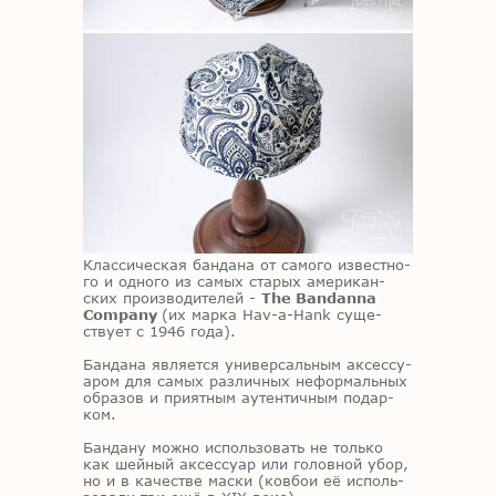
Клас­си­че­ская бан­да­на от са­мо­го из­вест­но­
го и од­но­го из са­мых ста­рых аме­ри­кан­
ских про­из­во­ди­те­лей -
The Bandanna
Company
(их мар­ка Hav-a-Hank су­ще­
ству­ет с 1946 года).
Бан­да­на яв­ля­ет­ся уни­вер­саль­ным ак­сес­су­
а­ром для са­мых раз­лич­ных нефор­маль­ных
об­ра­зов и при­ят­ным аутен­тич­ным по­дар­
ком.
Бан­да­ну мож­но ис­поль­зо­вать не толь­ко
как шей­ный ак­сес­су­ар или го­лов­ной убор,
но и в ка­че­стве мас­ки (ков­бои её ис­поль­