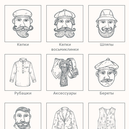
Кепки
Кепки
Шляпы
восьмиклинки
Рубашки
Аксессуары
Береты