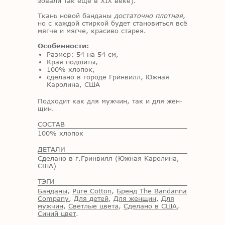
зо­ва­ли так ещё в XIX веке).
Ткань но­вой бан­да­ны
достаточно плотная
,
но с каж­дой стир­кой бу­дет ста­но­вить­ся всё
мяг­че и мяг­че, кра­си­во ста­рея.
Особенности:
Размер: 54 на 54 см,
Края подшиты,
100% хлопок,
сделано в городе Гринвилл, Южная
Каролина, США
Под­хо­дит как для муж­чин, так и для жен­
щин.
СОСТАВ
100% хлопок
ДЕТАЛИ
Сделано в г.Гринвилл (Южная Каролина,
США)
ТЭГИ
Банданы
,
Pure Cotton
,
Бренд The Bandanna
Company
,
Для детей
,
Для женщин
,
Для
мужчин
,
Светлые цвета
,
Сделано в США
,
Синий цвет
.