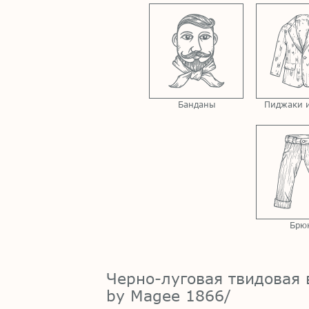
Банданы
Пиджаки и
Брю
Черно-луговая твидовая 
by Magee 1866/