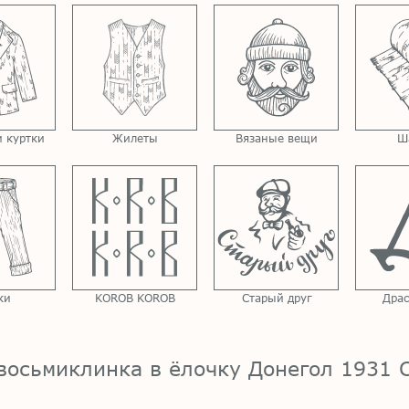
 куртки
Жилеты
Вязаные вещи
Ш
ки
KOROB KOROB
Старый друг
Драс
восьмиклинка в ёлочку Донегол 1931 C