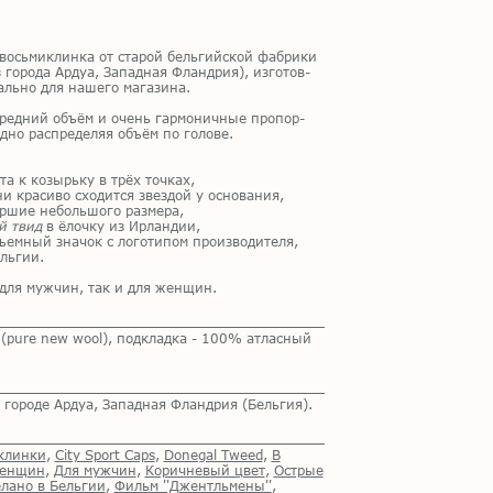
 вось­ми­клин­ка от ста­рой бель­гий­ской фаб­ри­ки
 го­ро­да Ар­дуа, За­пад­ная Фланд­рия), из­го­тов­
аль­но для на­ше­го ма­га­зи­на.
сред­ний объ­ём и очень гар­мо­нич­ные про­пор­
д­но рас­пре­де­ляя объ­ём по го­ло­ве.
­та к ко­зырь­ку в трёх точ­ках,
ни кра­си­во схо­дит­ся звез­дой у ос­но­ва­ния,
р­шие неболь­шо­го раз­ме­ра,
й твид
в ёлоч­ку из Ир­лан­дии,
ем­ный зна­чок с ло­го­ти­пом про­из­во­ди­те­ля,
ель­гии.
 для муж­чин, так и для жен­щин.
(pure new wool), подкладка - 100% атласный
 городе Ардуа, Западная Фландрия (Бельгия).
клинки
,
City Sport Caps
,
Donegal Tweed
,
В
женщин
,
Для мужчин
,
Коричневый цвет
,
Острые
лано в Бельгии
,
Фильм ''Джентльмены''
,