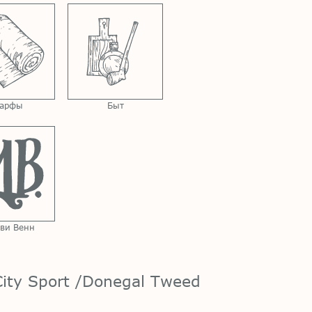
арфы
Быт
ви Венн
ity Sport /Donegal Tweed