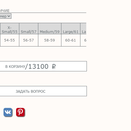
ЛИЧИЕ
X-
X-
Small/55
Small/57
Medium/59
Large/61
Large/63
54-55
56-57
58-59
60-61
62-63
/
13100
p
В КОРЗИНУ
ЗАДАТЬ ВОПРОС