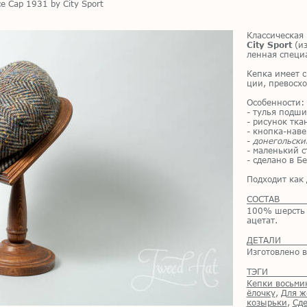
e Cap 1931 by City Sport
Клас­си­че­ская
City Sport
(из
лен­ная спе­ци­
Кеп­ка име­ет 
ции, пре­вос­хо
Осо­бен­но­сти:
- ту­лья под­ши
- ри­су­нок тка­
- кноп­ка-на­ве
-
донегольски
- ма­лень­кий съ
- сде­ла­но в Б
Под­хо­дит как
СОСТАВ
100% шерсть 
ацетат.
ДЕТАЛИ
Изготовлено в
ТЭГИ
Кепки восьми
ёлочку
,
Для 
козырьки
,
Сде