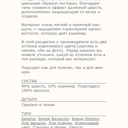
ци­аль­ным об­ра­зом по­сти­ран, бла­го­да­ря
чему по­явил­ся эф­фект ва­лян­ной шер­сти,
до­пол­ни­тель­но за­щи­ща­ю­щий от вет­ра и
осад­ков.
Ма­те­ри­ал очень мяг­кий и при­ят­ный на­о­
щупь, с ощу­ще­ни­ем ха­рак­тер­ной шел­ко­
ви­сто­сти, ко­то­рую даёт ка­ше­мир.
В этой рас­цвет­ке у про­из­во­ди­те­ля есть
два
оттенка коричневого цвета
(свет­лее и
тем­нее, оба на фото). Пе­ред за­ка­зом вы
мо­же­те уточ­нить, ка­кой из от­тен­ков есть в
том раз­ме­ре, ко­то­рый вас ин­те­ре­су­ет.
Под­хо­дит как для муж­чин, так и для жен­
щин.
СОСТАВ
90% шерсть, 10% кашемир. Подкладка:
100% вискоза.
ДЕТАЛИ
Сделано в Чехии
ТЭГИ
Береты
,
Бренд Barascon
,
Бренд Stetson
,
Для женщин
,
Для мужчин
,
Коричневый
цвет
,
Сделано в Чехии
,
Шерсть
.