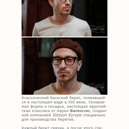
Клас­си­че­ский баск­ский бе­рет, по­явив­ший­
ся в на­сто­я­щем виде в XIX веке. Узна­ва­е­
мая фор­ма и по­сад­ка, на­сто­я­щая ев­ро­пей­
ская клас­си­ка от мар­ки
Barascon
, со­здан­
ной ком­па­ни­ей
Stetson Europe
спе­ци­аль­но
для про­из­вод­ства бе­ре­тов.
Каж­дый бе­рет свя­зан, а по­сле это­го спе­