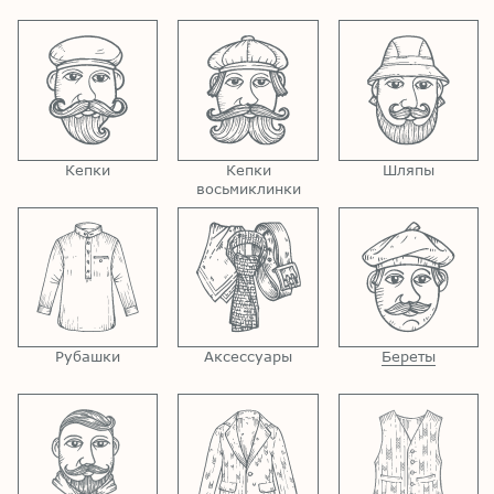
Кепки
Кепки
Шляпы
восьмиклинки
Рубашки
Аксессуары
Береты