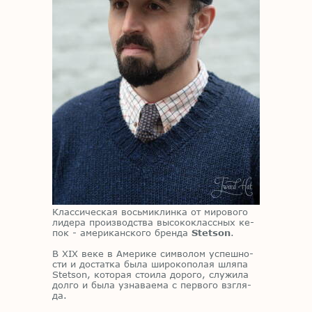
Клас­си­че­ская вось­ми­клин­ка от ми­ро­во­го
ли­де­ра про­из­вод­ства вы­со­ко­класс­ных ке­
пок - аме­ри­кан­ско­го брен­да
Stetson
.
В XIX веке в Аме­ри­ке сим­во­лом успеш­но­
сти и до­стат­ка была ши­ро­ко­по­лая шля­па
Stetson, ко­то­рая сто­и­ла до­ро­го, слу­жи­ла
дол­го и была узна­ва­е­ма с пер­во­го взгля­
да.