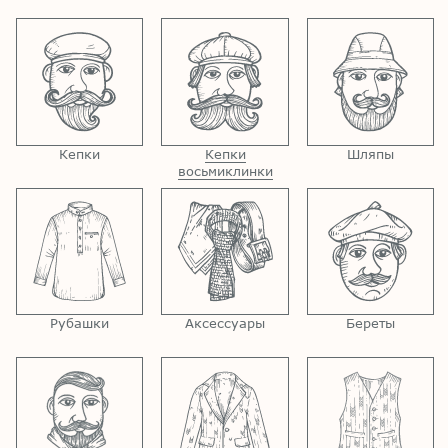
Кепки
Кепки
Шляпы
восьмиклинки
Рубашки
Аксессуары
Береты