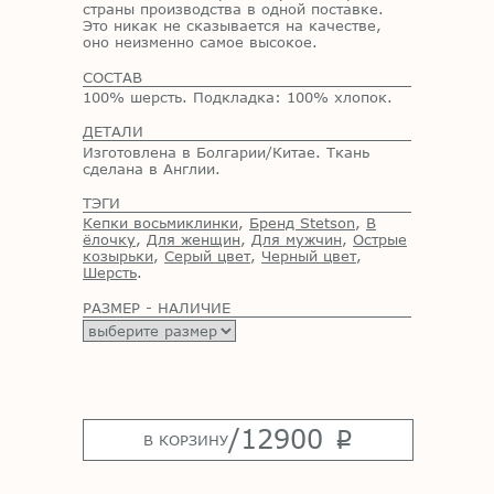
стра­ны про­из­вод­ства в од­ной по­став­ке.
Это ни­как не ска­зы­ва­ет­ся на ка­че­стве,
оно неиз­мен­но са­мое вы­со­кое.
СОСТАВ
100% шерсть. Подкладка: 100% хлопок.
ДЕТАЛИ
Изготовлена в Болгарии/Китае. Ткань
сделана в Англии.
ТЭГИ
Кепки восьмиклинки
,
Бренд Stetson
,
В
ёлочку
,
Для женщин
,
Для мужчин
,
Острые
козырьки
,
Серый цвет
,
Черный цвет
,
Шерсть
.
РАЗМЕР - НАЛИЧИЕ
/
12900
p
В КОРЗИНУ