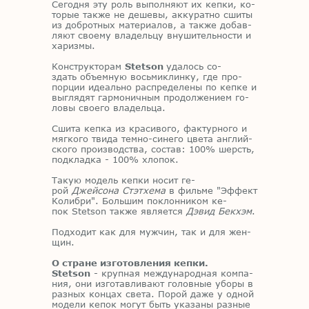
Се­год­ня эту роль вы­пол­ня­ют их кеп­ки, ко­
то­рые та­к­же не де­ше­вы, ак­ку­рат­но сши­ты
из доб­рот­ных ма­те­ри­а­лов, а та­к­же до­бав­
ля­ют сво­е­му вла­дель­цу вну­ши­тель­но­сти и
ха­риз­мы.
Кон­струк­то­рам
Stetson
уда­лось со­
здать объ­ем­ную вось­ми­клин­ку, где про­
пор­ции иде­аль­но рас­пре­де­ле­ны по кеп­ке и
вы­гля­дят гар­мо­нич­ным про­дол­же­ни­ем го­
ло­вы сво­е­го вла­дель­ца.
Сши­та кеп­ка из кра­си­во­го, фак­тур­но­го и
мяг­ко­го тви­да тем­но-си­не­го цве­та ан­глий­
ско­го про­из­вод­ства, со­став: 100% шерсть,
под­клад­ка - 100% хло­пок.
Та­кую мо­дель кеп­ки но­сит ге­
рой
Джейсона Стэтхема
в филь­ме "Эф­фект
Ко­либ­ри". Боль­шим по­клон­ни­ком ке­
пок Stetson та­к­же яв­ля­ет­ся
Дэвид Бекхэм
.
Под­хо­дит как для муж­чин, так и для жен­
щин.
О стране изготовления кепки.
Stetson
- круп­ная меж­ду­на­род­ная ком­па­
ния, они из­го­тав­ли­ва­ют го­лов­ные убо­ры в
раз­ных кон­цах све­та. По­рой даже у од­ной
мо­де­ли ке­пок мо­гут быть ука­за­ны раз­ные