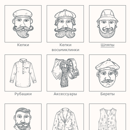
Кепки
Кепки
Шляпы
восьмиклинки
Рубашки
Аксессуары
Береты