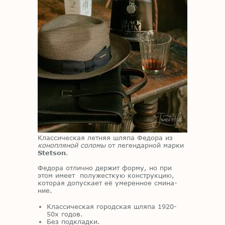
Клас­си­че­ская лет­няя шля­па Фе­до­ра из
конопляной соломы
от ле­ген­дар­ной мар­ки
Stetson
.
Фе­до­ра от­лич­но дер­жит фор­му, но при
этом име­ет по­лу­жест­кую кон­струк­цию,
ко­то­рая до­пус­ка­ет её уме­рен­ное сми­на­
ние.
Классическая городская шляпа 1920-
50х годов.
Без подкладки.