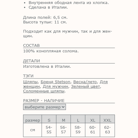
Внутренняя ободная лента из хлопка.
Сделана в Италии.
Дли­на по­лей: 6,5 см.
Вы­со­та ту­льи: 11 см.
Под­хо­дит как для муж­чин, так и для жен­
щин.
СОСТАВ
100% конопляная солома.
ДЕТАЛИ
Изготовлена в Италии.
ТЭГИ
Шляпы
,
Бренд Stetson
,
Весна/лето
,
Для
женщин
,
Для мужчин
,
Зеленый цвет
,
Соломенные шляпы
.
РАЗМЕР - НАЛИЧИЕ
размер
S
M
L
XL
XXL
54-
56-
58-
60-
62-
см
55
57
59
61
63