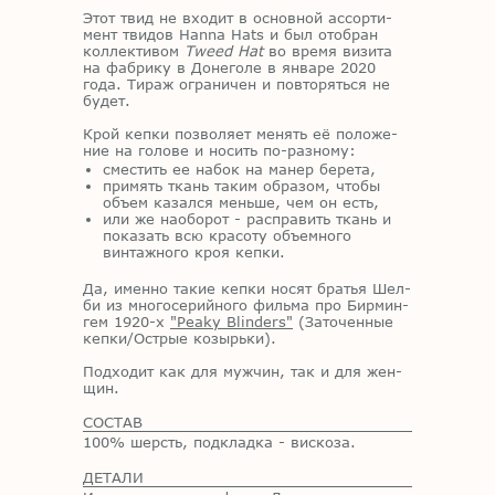
Этот твид не вхо­дит в ос­нов­ной ас­сор­ти­
мент тви­дов Hanna Hats и был ото­бран
кол­лек­ти­вом
Tweed Hat
во вре­мя ви­зи­та
на фаб­ри­ку в До­не­го­ле в ян­ва­ре 2020
года. Ти­раж огра­ни­чен и по­вто­рять­ся не
бу­дет.
Крой кеп­ки поз­во­ля­ет ме­нять её по­ло­же­
ние на го­ло­ве и но­сить по-раз­но­му:
сместить ее набок на манер берета,
примять ткань таким образом, чтобы
объем казался меньше, чем он есть,
или же наоборот - расправить ткань и
показать всю красоту объемного
винтажного кроя кепки.
Да, имен­но та­кие кеп­ки но­сят бра­тья Шел­
би из мно­го­се­рий­но­го филь­ма про Бир­мин­
гем 1920-х
"Peaky Blinders"
(За­то­чен­ные
кеп­ки/​Ост­рые ко­зырь­ки).
Под­хо­дит как для муж­чин, так и для жен­
щин.
СОСТАВ
100% шерсть, подкладка - вискоза.
ДЕТАЛИ