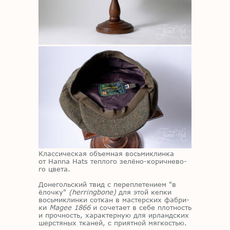
Клас­си­че­ская объ­ем­ная вось­ми­клин­ка
от Hanna Hats теп­ло­го зе­лё­но-ко­рич­не­во­
го цве­та.
До­не­голь­ский твид с пе­ре­пле­те­ни­ем "в
ёлоч­ку"
(herringbone)
для этой кеп­ки
вось­ми­клин­ки со­ткан в ма­стер­ских фаб­ри­
ки
Magee 1866
и со­че­та­ет в себе плот­ность
и проч­ность, ха­рак­тер­ную для ир­ланд­ских
шер­стя­ных тка­ней, с при­ят­ной мяг­ко­стью.