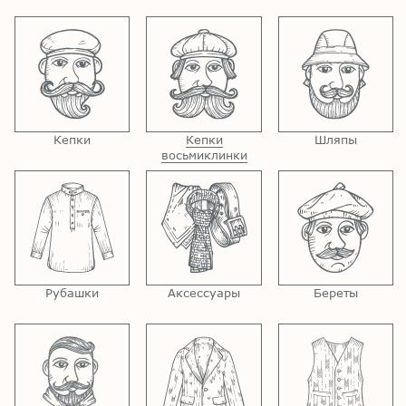
Кепки
Кепки
Шляпы
восьмиклинки
Рубашки
Аксессуары
Береты