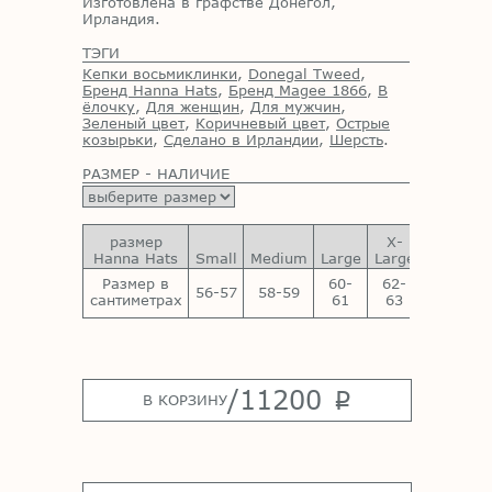
Изготовлена в графстве Донегол,
Ирландия.
ТЭГИ
Кепки восьмиклинки
,
Donegal Tweed
,
Бренд Hanna Hats
,
Бренд Magee 1866
,
В
ёлочку
,
Для женщин
,
Для мужчин
,
Зеленый цвет
,
Коричневый цвет
,
Острые
козырьки
,
Сделано в Ирландии
,
Шерсть
.
РАЗМЕР - НАЛИЧИЕ
размер
X-
XX-
Hanna Hats
Small
Medium
Large
Large
Large
Размер в
60-
62-
64-
56-57
58-59
сантиметрах
61
63
65
/
11200
p
В КОРЗИНУ