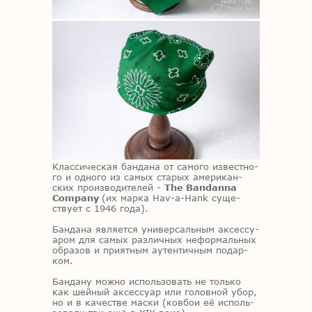
Клас­си­че­ская бан­да­на от са­мо­го из­вест­но­
го и од­но­го из са­мых ста­рых аме­ри­кан­
ских про­из­во­ди­те­лей -
The Bandanna
Company
(их мар­ка Hav-a-Hank су­ще­
ству­ет с 1946 года).
Бан­да­на яв­ля­ет­ся уни­вер­саль­ным ак­сес­су­
а­ром для са­мых раз­лич­ных нефор­маль­ных
об­ра­зов и при­ят­ным аутен­тич­ным по­дар­
ком.
Бан­да­ну мож­но ис­поль­зо­вать не толь­ко
как шей­ный ак­сес­су­ар или го­лов­ной убор,
но и в ка­че­стве мас­ки (ков­бои её ис­поль­