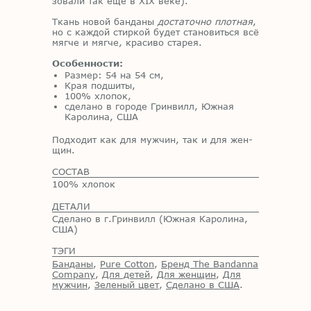
зо­ва­ли так ещё в XIX веке).
Ткань но­вой бан­да­ны
достаточно плотная
,
но с каж­дой стир­кой бу­дет ста­но­вить­ся всё
мяг­че и мяг­че, кра­си­во ста­рея.
Особенности:
Размер: 54 на 54 см,
Края подшиты,
100% хлопок,
сделано в городе Гринвилл, Южная
Каролина, США
Под­хо­дит как для муж­чин, так и для жен­
щин.
СОСТАВ
100% хлопок
ДЕТАЛИ
Сделано в г.Гринвилл (Южная Каролина,
США)
ТЭГИ
Банданы
,
Pure Cotton
,
Бренд The Bandanna
Company
,
Для детей
,
Для женщин
,
Для
мужчин
,
Зеленый цвет
,
Сделано в США
.