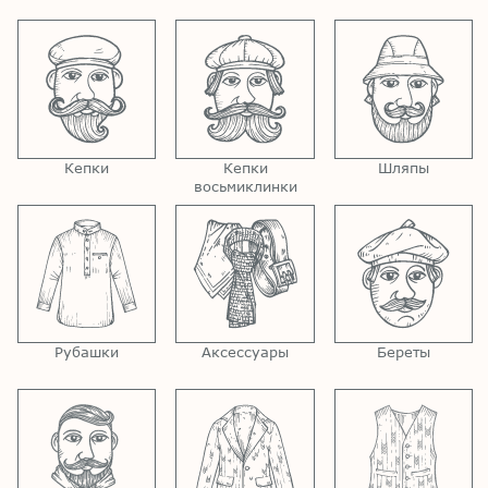
Кепки
Кепки
Шляпы
восьмиклинки
Рубашки
Аксессуары
Береты