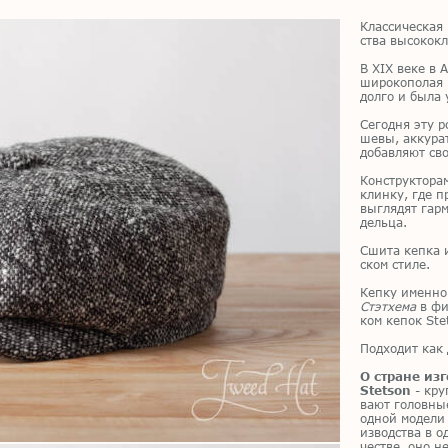
Клас­си­че­ская 
ства вы­со­ко­к
В XIX веке в Ам
ши­ро­ко­по­лая 
дол­го и была у
Се­год­ня эту р
ше­вы, ак­ку­рат
до­бав­ля­ют сво
Кон­струк­то­р
клин­ку, где пр
вы­гля­дят гар­
дель­ца.
Сши­та кеп­ка из
ском сти­ле.
Кеп­ку имен­но 
Стэтхема
в фил
ком ке­пок Stet
Под­хо­дит как
О стране из
Stetson
- круп
ва­ют го­лов­н
од­ной мо­де­ли
из­вод­ства в о
че­стве, оно не