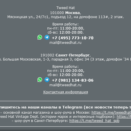
Tweed Hat
101000
Москва
,
Мясницкая ул., 24/7с1, подъезд 12, на домофоне 113#, 2 этаж.
Время работы:
пн-пт:
11:00-20:00
,
сб-вс:
12:00-20:00
.
+7 (495) 773-10-70
mail@tweedhat.ru
191002
Санкт-Петербург
,
л. Большая Московская, 1-3, парадная 3, офис 34 (3 этаж, домофон '34 В
Время работы:
пн-пт:
11:00-20:00,
сб-вс:
12:00-20:00
.
+7 (981) 134-83-06
mail@tweedhat.ru
Контактная информация
пишитесь на наши каналы в Telegram (все новости теперь т
основной канал магазина и шоу-рума в Москве:
https://t.me/tweedhat
eed Hat Vintage Dept. (истории марок и интересные подборки):
https:/
шоу-рум в Санкт-Петербурге:
https://t.me/tweed_hat_spb