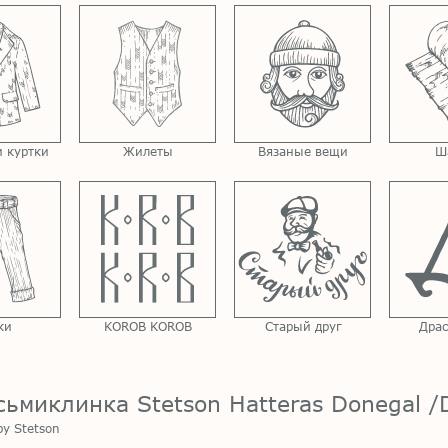
 куртки
Жилеты
Вязаные вещи
Ш
ки
KOROB KOROB
Старый друг
Драс
сьмиклинка Stetson Hatteras Donegal /
by Stetson