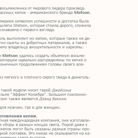
вось­ми­клин­ка от ми­ро­во­го ли­де­ра про­из­вод­
ласс­ных ке­пок - аме­ри­кан­ско­го брен­да
Stetson
.
е­ри­ке сим­во­лом успеш­но­сти и до­стат­ка была
шля­па Stetson, ко­то­рая сто­и­ла до­ро­го, слу­жи­ла
зна­ва­е­ма с пер­во­го взгля­да.
оль вы­пол­ня­ют их кеп­ки, ко­то­рые та­к­же не де­
­но сши­ты из доб­рот­ных ма­те­ри­а­лов, а та­к­же
­е­му вла­дель­цу вну­ши­тель­но­сти и ха­риз­мы.
ам
Stetson
уда­лось со­здать объ­ем­ную вось­ми­
о­пор­ции иде­аль­но рас­пре­де­ле­ны по кеп­ке и
мо­нич­ным про­дол­же­ни­ем го­ло­вы сво­е­го вла­
 мяг­ко­го и плот­но­го се­ро­го тви­да в до­не­голь­
та­кой мо­де­ли но­сит ге­рой
Джейсона
ь­ме "Эф­фект Ко­либ­ри". Боль­шим по­клон­ни­
son та­к­же яв­ля­ет­ся
Дэвид Бекхэм
.
 для муж­чин, так и для жен­щин.
готовления кепки.
­ная меж­ду­на­род­ная ком­па­ния, они из­го­тав­ли­
ые убо­ры в раз­ных кон­цах све­та. По­рой даже у
 ке­пок мо­гут быть ука­за­ны раз­ные стра­ны про­
д­ной по­став­ке. Это ни­как не ска­зы­ва­ет­ся на ка­
из­мен­но са­мое вы­со­кое.