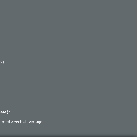
')
ам):
/t.me/tweedhat_vintage