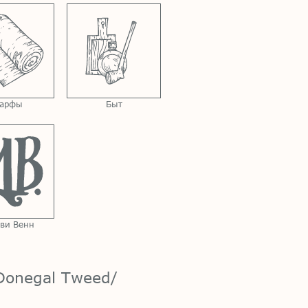
арфы
Быт
ви Венн
Donegal Tweed/