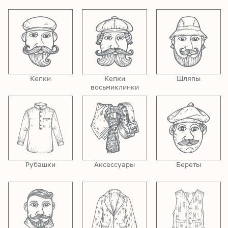
Кепки
Кепки
Шляпы
восьмиклинки
Рубашки
Аксессуары
Береты