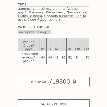
ТЭГИ
Жилеты
,
Старый друг
,
Бренд ''Старый
друг''
,
В ёлочку
,
Весна/лето
,
Для мужчин
,
Льняные вещи
,
Сделано в России
,
Серый
цвет
,
Старый Друг жилеты
.
РАЗМЕР - НАЛИЧИЕ
Размер
Старый
друг
XS
S
M
L
XL
XXL
XXXL
Российский
мужской
44
46
48
50
52
54
56
размер
/
19800
p
В КОРЗИНУ
ЗАДАТЬ ВОПРОС