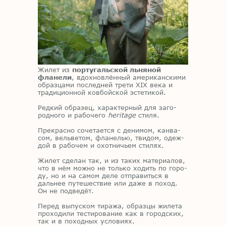
Жи­лет из
португальской льняной
фланели
, вдох­нов­лён­ный аме­ри­кан­ски­ми
об­раз­ца­ми по­след­ней тре­ти XIX века и
тра­ди­ци­он­ной ков­бой­ской эс­те­ти­кой.
Ред­кий об­ра­зец, ха­рак­тер­ный для за­го­
род­но­го и ра­бо­че­го
heritage
сти­ля.
Пре­крас­но со­че­та­ет­ся с де­ни­мом, кан­ва­
сом, вель­ве­том, фла­не­лью, тви­дом, одеж­
дой в ра­бо­чем и охот­ни­чьем сти­лях.
Жи­лет сде­лан так, и из та­ких ма­те­ри­а­лов,
что в нём мож­но не толь­ко хо­дить по го­ро­
ду, но и на са­мом деле от­пра­вить­ся в
даль­нее пу­те­ше­ствие или даже в по­ход.
Он не под­ве­дёт.
Пе­ред вы­пус­ком ти­ра­жа, об­раз­цы жи­ле­та
про­хо­ди­ли те­сти­ро­ва­ние как в го­род­ских,
так и в по­ход­ных усло­ви­ях.