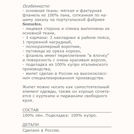
Особенности:
- ос­нов­ная ткань: мяг­кая и фак­тур­ная
фла­нель из 100% льна, со­ткан­ная по на­
ше­му за­ка­зу на пор­ту­галь­ской фаб­ри­ке
Somelos
,
- ли­це­вая сто­ро­на и спин­ка вы­пол­не­ны из
ос­нов­ной тка­ни,
- 3 кар­ма­на: 2 на­клад­ных в рай­оне по­я­са,
1 про­рез­ной на­груд­ный,
- пол­но­раз­мер­ный во­рот­ник,
- пу­го­ви­цы из оре­ха ко­ро­зо,
- фла­нель име­ет пе­ре­пле­те­ние "в ёлоч­ку"
и по­верх­ность с очень кра­си­вым вор­сом,
- под­клад­ка из 100% ку­п­ро ита­льян­ско­го
про­из­вод­ства,
- жи­лет сде­лан в Рос­сии на вы­со­ко­класс­
ном спе­ци­а­ли­зи­ро­ван­ном про­из­вод­стве.
Жи­лет мож­но но­сить как са­мо­сто­я­тель­ный
эле­мент одеж­ды, та­к­же он хо­ро­шо со­че­та­
ет­ся с курт­ка­ми и пи­джа­ка­ми сво­бод­но­го
кроя.
СОСТАВ
100% лён. Подкладка: 100% купро.
ДЕТАЛИ
Сделано в России.