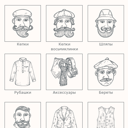
Кепки
Кепки
Шляпы
восьмиклинки
Рубашки
Аксессуары
Береты