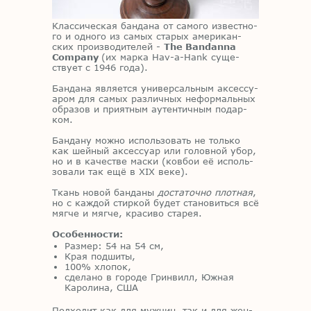
Клас­си­че­ская бан­да­на от са­мо­го из­вест­но­
го и од­но­го из са­мых ста­рых аме­ри­кан­
ских про­из­во­ди­те­лей -
The Bandanna
Company
(их мар­ка Hav-a-Hank су­ще­
ству­ет с 1946 года).
Бан­да­на яв­ля­ет­ся уни­вер­саль­ным ак­сес­су­
а­ром для са­мых раз­лич­ных нефор­маль­ных
об­ра­зов и при­ят­ным аутен­тич­ным по­дар­
ком.
Бан­да­ну мож­но ис­поль­зо­вать не толь­ко
как шей­ный ак­сес­су­ар или го­лов­ной убор,
но и в ка­че­стве мас­ки (ков­бои её ис­поль­
зо­ва­ли так ещё в XIX веке).
Ткань но­вой бан­да­ны
достаточно плотная
,
но с каж­дой стир­кой бу­дет ста­но­вить­ся всё
мяг­че и мяг­че, кра­си­во ста­рея.
Особенности:
Размер: 54 на 54 см,
Края подшиты,
100% хлопок,
сделано в городе Гринвилл, Южная
Каролина, США
Под­хо­дит как для муж­чин, так и для жен­