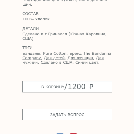
щин.
СОСТАВ
100% хлопок
ДЕТАЛИ
Сделано в г.Гринвилл (Южная Каролина,
США)
ТЭГИ
Банданы
,
Pure Cotton
,
Бренд The Bandanna
Company
,
Для детей
,
Для женщин
,
Для
мужчин
,
Сделано в США
,
Синий цвет
.
/
1200
p
В КОРЗИНУ
ЗАДАТЬ ВОПРОС