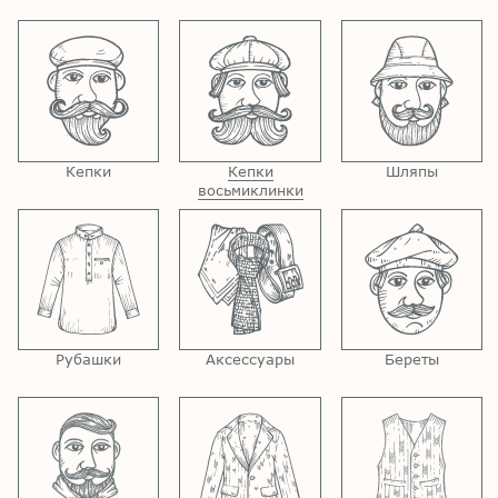
Кепки
Кепки
Шляпы
восьмиклинки
Рубашки
Аксессуары
Береты