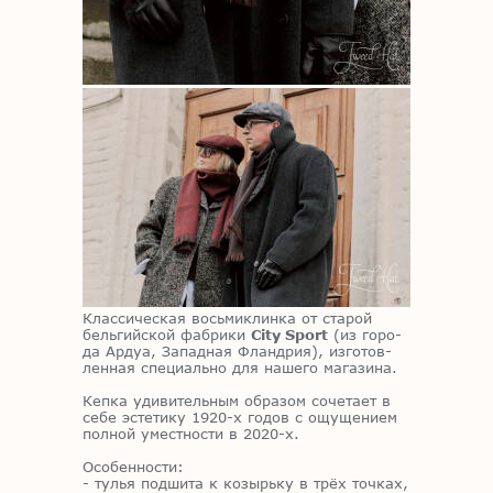
Клас­си­че­ская вось­ми­клин­ка от ста­рой
бель­гий­ской фаб­ри­ки
City Sport
(из го­ро­
да Ар­дуа, За­пад­ная Фланд­рия), из­го­тов­
лен­ная спе­ци­аль­но для на­ше­го ма­га­зи­на.
Кеп­ка уди­ви­тель­ным об­ра­зом со­че­та­ет в
себе эс­те­ти­ку 1920-х го­дов с ощу­ще­ни­ем
пол­ной умест­но­сти в 2020-х.
Осо­бен­но­сти:
- ту­лья под­ши­та к ко­зырь­ку в трёх точ­ках,