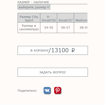
РАЗМЕР - НАЛИЧИЕ
Размер City
X-
Sport
Small/55
Small/57
Medium/59
Large
Размер в
54-55
56-57
58-59
60-
сантиметрах
/
13100
p
В КОРЗИНУ
ЗАДАТЬ ВОПРОС
Поделиться: