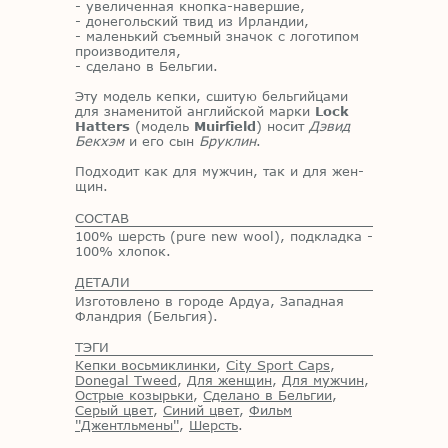
- уве­ли­чен­ная кноп­ка-на­вер­шие,
- до­не­голь­ский твид из Ир­лан­дии,
- ма­лень­кий съем­ный зна­чок с ло­го­ти­пом
про­из­во­ди­те­ля,
- сде­ла­но в Бель­гии.
Эту мо­дель кеп­ки, сши­тую бель­гий­ца­ми
для зна­ме­ни­той ан­глий­ской мар­ки
Lock
Hatters
(мо­дель
Muirfield
) но­сит
Дэвид
Бекхэм
и его сын
Бруклин
.
Под­хо­дит как для муж­чин, так и для жен­
щин.
СОСТАВ
100% шерсть (pure new wool), подкладка -
100% хлопок.
ДЕТАЛИ
Изготовлено в городе Ардуа, Западная
Фландрия (Бельгия).
ТЭГИ
Кепки восьмиклинки
,
City Sport Caps
,
Donegal Tweed
,
Для женщин
,
Для мужчин
,
Острые козырьки
,
Сделано в Бельгии
,
Серый цвет
,
Синий цвет
,
Фильм
''Джентльмены''
,
Шерсть
.