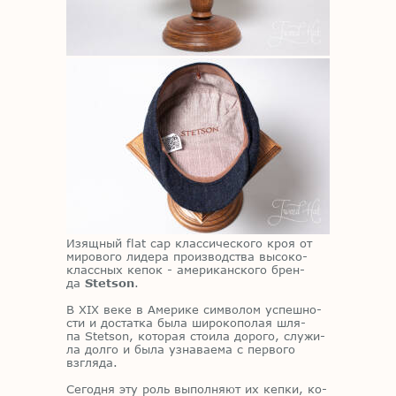
Изящ­ный flat cap клас­си­че­ско­го кроя от
ми­ро­во­го ли­де­ра про­из­вод­ства вы­со­ко­
класс­ных ке­пок - аме­ри­кан­ско­го брен­
да
Stetson
.
В XIX веке в Аме­ри­ке сим­во­лом успеш­но­
сти и до­стат­ка была ши­ро­ко­по­лая шля­
па
Stetson
, ко­то­рая сто­и­ла до­ро­го, слу­жи­
ла дол­го и была узна­ва­е­ма с пер­во­го
взгля­да.
Се­год­ня эту роль вы­пол­ня­ют их кеп­ки, ко­