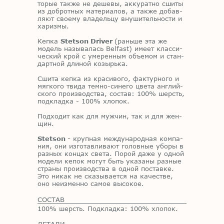
то­рые та­к­же не де­ше­вы, ак­ку­рат­но сши­ты
из доб­рот­ных ма­те­ри­а­лов, а та­к­же до­бав­
ля­ют сво­е­му вла­дель­цу вну­ши­тель­но­сти и
ха­риз­мы.
Кеп­ка
Stetson Driver
(раньше эта же
модель называлась Belfast)
име­ет клас­си­
че­ский крой с уме­рен­ным объ­е­мом и стан­
дарт­ной дли­ной ко­зырь­ка.
Сши­та кеп­ка из кра­си­во­го, фак­тур­но­го и
мяг­ко­го тви­да тем­но-си­не­го цве­та ан­глий­
ско­го про­из­вод­ства, со­став: 100% шерсть,
под­клад­ка - 100% хло­пок.
Под­хо­дит как для муж­чин, так и для жен­
щин.
Stetson
- круп­ная меж­ду­на­род­ная ком­па­
ния, они из­го­тав­ли­ва­ют го­лов­ные убо­ры в
раз­ных кон­цах све­та. По­рой даже у од­ной
мо­де­ли ке­пок мо­гут быть ука­за­ны раз­ные
стра­ны про­из­вод­ства в од­ной по­став­ке.
Это ни­как не ска­зы­ва­ет­ся на ка­че­стве,
оно неиз­мен­но са­мое вы­со­кое.
СОСТАВ
100% шерсть. Подкладка: 100% хлопок.