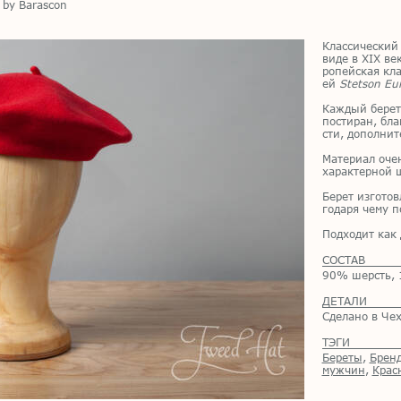
 by Barascon
Клас­си­че­ский
виде в XIX веке
ро­пей­ская кла
ей
Stetson Eu
Каж­дый бе­рет 
по­сти­ран, бла
сти, до­пол­ни­
Ма­те­ри­ал оче
ха­рак­тер­ной 
Бе­рет из­го­то
го­да­ря чему п
Под­хо­дит как
СОСТАВ
90% шерсть, 
ДЕТАЛИ
Сделано в Че
ТЭГИ
Береты
,
Бренд
мужчин
,
Крас