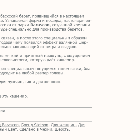
 баск­ский бе­рет, по­явив­ший­ся в на­сто­я­щем
. Узна­ва­е­мая фор­ма и по­сад­ка, на­сто­я­щая ев­
с­си­ка от мар­ки
Barascon
, со­здан­ной ком­па­ни­
rope
спе­ци­аль­но для про­из­вод­ства бе­ре­тов.
свя­зан, а по­сле это­го спе­ци­аль­ным об­ра­зом
­го­да­ря чему по­явил­ся эф­фект ва­лян­ной шер­
тель­но за­щи­ща­ю­щий от вет­ра и осад­ков.
нь мяг­кий и при­ят­ный на­о­щупь, с ощу­ще­ни­ем
шел­ко­ви­сто­сти, ко­то­рую даёт ка­ше­мир.
в­лен спе­ци­аль­ным тя­ну­щим­ся ти­пом вяз­ки, бла­
од­хо­дит на лю­бой раз­мер го­ло­вы.
 для муж­чин, так и для жен­щин.
10% кашемир.
хии
 Barascon
,
Бренд Stetson
,
Для женщин
,
Для
ный цвет
,
Сделано в Чехии
,
Шерсть
.