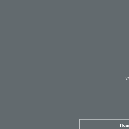
у
Под