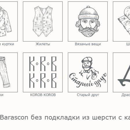
 куртки
Жилеты
Вязаные вещи
Ш
ки
KOROB KOROB
Старый друг
Драс
Barascon без подкладки из шерсти с 