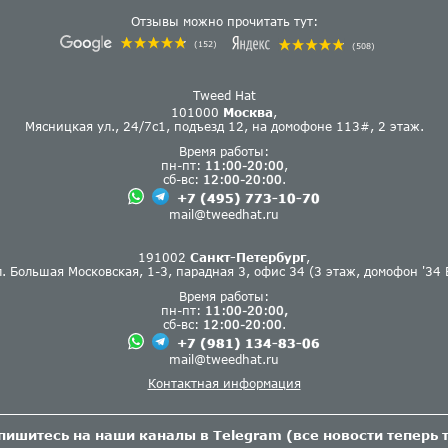
Отзывы можно прочитать тут:
(152)
(508)
Tweed Hat
101000
Москва
,
Мясницкая ул., 24/7с1, подъезд 12, на домофоне 113#, 2 этаж.
Время работы:
пн-пт:
11:00-20:00
,
сб-вс:
12:00-20:00
.
+7 (495) 773-10-70
mail@tweedhat.ru
191002
Санкт-Петербург
,
л. Большая Московская, 1-3, парадная 3, офис 34 (3 этаж, домофон '34 В
Время работы:
пн-пт:
11:00-20:00,
сб-вс:
12:00-20:00
.
+7 (981) 134-83-06
mail@tweedhat.ru
Контактная информация
пишитесь на наши каналы в Telegram (все новости теперь т