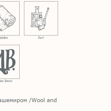
арфы
Быт
ви Венн
кашемиром /Wool and