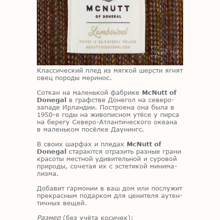
Клас­си­че­ский плед из мяг­кой шер­сти яг­нят
овец по­ро­ды ме­ри­нос.
Со­ткан на ма­лень­кой фаб­ри­ке
McNutt of
Donegal
в граф­стве До­не­гол на се­ве­ро-
за­па­де Ир­лан­дии. По­стро­е­на она была в
1950-е годы на жи­во­пис­ном утё­се у пир­са
на бе­ре­гу Се­ве­ро-Ат­лан­ти­че­ско­го оке­а­на
в ма­лень­ком по­сёл­ке Да­у­нингс.
В сво­их шар­фах и пле­дах
McNutt of
Donegal
ста­ра­ют­ся от­ра­зить раз­ные гра­ни
кра­со­ты мест­ной уди­ви­тель­ной и су­ро­вой
при­ро­ды, со­че­тая их с эс­те­ти­кой ми­ни­ма­
лиз­ма.
До­ба­вит гар­мо­нии в ваш дом или по­слу­жит
пре­крас­ным по­дар­ком для це­ни­те­ля аутен­
тич­ных ве­щей.
Размер
(без учё­та ко­си­чек):