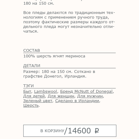
180 на 150 см.
Все пле­ды де­ла­ют­ся по тра­ди­ци­он­ным тех­
но­ло­ги­ям с при­ме­не­ни­ем руч­но­го тру­да,
по­это­му фак­ти­че­ские раз­ме­ры каж­до­го от­
дель­но­го пле­да мо­гут незна­чи­тель­но от­ли­
чать­ся.
СОСТАВ
100% шерсть ягнят мериноса
ДЕТАЛИ
Размер: 180 на 150 см. Соткано в
графстве Донегол, Ирландия.
ТЭГИ
Быт
,
Lambswool
,
Бренд McNutt of Donegal
,
Для детей
,
Для женщин
,
Для мужчин
,
Зеленый цвет
,
Сделано в Ирландии
,
Шерсть
.
/
14600
p
В КОРЗИНУ