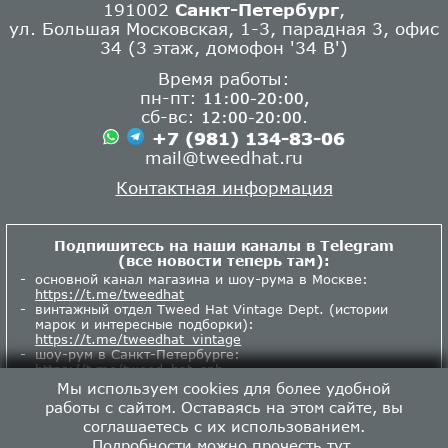
191002
Санкт-Петербург
,
ул. Большая Московская, 1-3, парадная 3, офис
34 (3 этаж, домофон '34 В')
Время работы:
пн-пт:
11:00-20:00,
сб-вс:
.
12:00-20:00
+7 (981) 134-83-06
mail@tweedhat.ru
Контактная информация
Подпишитесь на наши каналы в Telegram
(все новости теперь там):
основной канал магазина и шоу-рума в Москве:
https://t.me/tweedhat
винтажный отдел Tweed Hat Vintage Dept. (истории
марок и интересные подборки):
https://t.me/tweedhat_vintage
шоу-рум в Санкт-Петербурге:
https://t.me/tweed_hat_spb
Мы используем cookies для более удобной
работы с сайтом. Оставаясь на этом сайте, вы
соглашаетесь с их использованием.
Подробности можно прочесть
тут
.