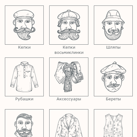
Кепки
Кепки
Шляпы
восьмиклинки
Рубашки
Аксессуары
Береты