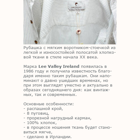
Ру­баш­ка с мяг­ким во­рот­ни­ком-сто­еч­кой из
лег­кой и из­но­со­стой­кой по­ло­са­той хлоп­ко­
вой тка­ни в сти­ле на­ча­ла XX века.
Мар­ка
Lee Valley Ireland
по­яви­лась в
1986 году и по­лу­чи­ла из­вест­ность бла­го­
да­ря имен­но та­ким ру­баш­кам. Они на­по­
ми­на­ют о дав­но ушед­ших вре­ме­нах, но
при этом вы­гля­дят умест­но и ак­ту­аль­но в
об­ра­зах се­го­дняш­не­го дня: как вин­таж­
ных, так и со­вре­мен­ных.
Ос­нов­ные осо­бен­но­сти:
- рас­паш­ной крой,
- 8 пу­го­виц,
- про­рез­ной на­груд­ный кар­ман,
- 100% хло­пок,
- в про­цес­се но­ше­ния ткань бу­дет ста­но­
вить­ся мяг­че,
- сде­ла­но в Ир­лан­дии.