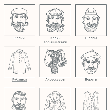
Кепки
Кепки
Шляпы
восьмиклинки
Рубашки
Аксессуары
Береты