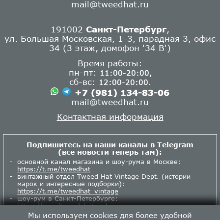
mail@tweedhat.ru
191002
Санкт-Петербург
,
ул. Большая Московская, 1-3, парадная 3, офис
34 (3 этаж, домофон '34 В')
Время работы:
пн-пт:
11:00-20:00,
сб-вс:
.
12:00-20:00
+7 (981) 134-83-06
mail@tweedhat.ru
Контактная информация
Подпишитесь на наши каналы в Telegram
(все новости теперь там):
основной канал магазина и шоу-рума в Москве:
https://t.me/tweedhat
винтажный отдел Tweed Hat Vintage Dept. (истории
марок и интересные подборки):
https://t.me/tweedhat_vintage
шоу-рум в Санкт-Петербурге:
https://t.me/tweed_hat_spb
Мы используем cookies для более удобной