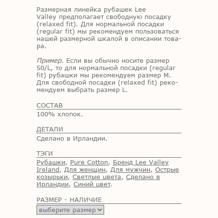
Раз­мер­ная ли­ней­ка ру­ба­шек Lee
Valley пред­по­ла­га­ет сво­бод­ную по­сад­ку
(relaxed fit). Для нор­маль­ной по­сад­ки
(regular fit) мы ре­ко­мен­ду­ем поль­зо­вать­ся
на­шей раз­мер­ной шка­лой в опи­са­нии то­ва­
ра.
Пример.
Если вы обыч­но но­си­те раз­мер
50/​L, то для нор­маль­ной по­сад­ки (regular
fit) ру­баш­ки мы ре­ко­мен­ду­ем раз­мер M.
Для сво­бод­ной по­сад­ки (relaxed fit) ре­ко­
мен­ду­ем вы­брать раз­мер L.
СОСТАВ
100% хлопок.
ДЕТАЛИ
Сделано в Ирландии.
ТЭГИ
Рубашки
,
Pure Cotton
,
Бренд Lee Valley
Ireland
,
Для женщин
,
Для мужчин
,
Острые
козырьки
,
Светлые цвета
,
Сделано в
Ирландии
,
Синий цвет
.
РАЗМЕР - НАЛИЧИЕ