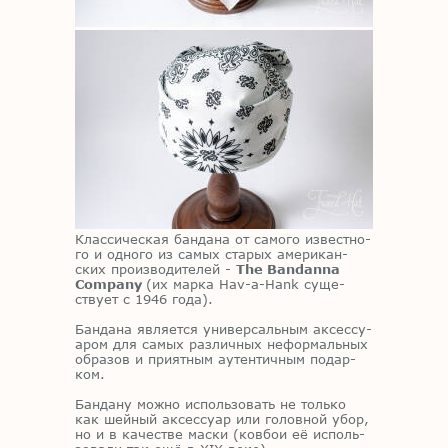
Клас­си­че­ская бан­да­на от са­мо­го из­вест­но­
го и од­но­го из са­мых ста­рых аме­ри­кан­
ских про­из­во­ди­те­лей -
The Bandanna
Company
(их мар­ка Hav-a-Hank су­ще­
ству­ет с 1946 года).
Бан­да­на яв­ля­ет­ся уни­вер­саль­ным ак­сес­су­
а­ром для са­мых раз­лич­ных нефор­маль­ных
об­ра­зов и при­ят­ным аутен­тич­ным по­дар­
ком.
Бан­да­ну мож­но ис­поль­зо­вать не толь­ко
как шей­ный ак­сес­су­ар или го­лов­ной убор,
но и в ка­че­стве мас­ки (ков­бои её ис­поль­