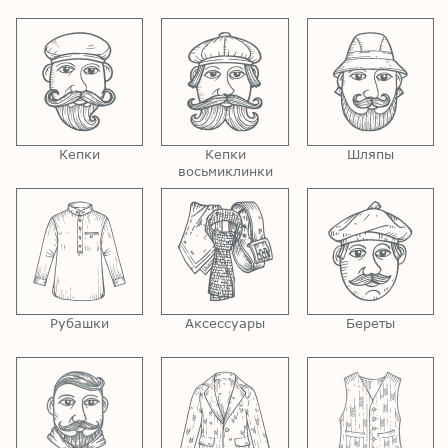
Кепки
Кепки
Шляпы
восьмиклинки
Рубашки
Аксессуары
Береты