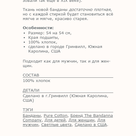
зо­ва­ли так ещё в XIX веке).
Ткань но­вой бан­да­ны
достаточно плотная
,
но с каж­дой стир­кой бу­дет ста­но­вить­ся всё
мяг­че и мяг­че, кра­си­во ста­рея.
Особенности:
Размер: 54 на 54 см,
Края подшиты,
100% хлопок,
сделано в городе Гринвилл, Южная
Каролина, США
Под­хо­дит как для муж­чин, так и для жен­
щин.
СОСТАВ
100% хлопок
ДЕТАЛИ
Сделано в г.Гринвилл (Южная Каролина,
США)
ТЭГИ
Банданы
,
Pure Cotton
,
Бренд The Bandanna
Company
,
Для детей
,
Для женщин
,
Для
мужчин
,
Светлые цвета
,
Сделано в США
.