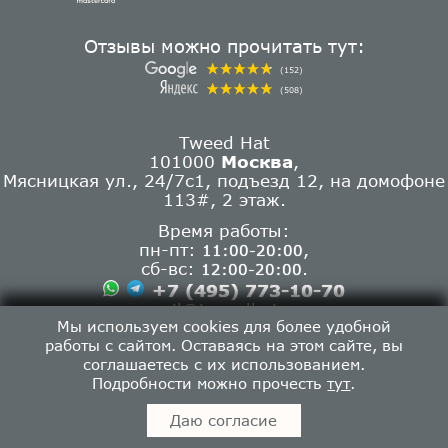
Отзывы можно прочитать тут:
(152)
(508)
Tweed Hat
101000
Москва
,
Мясницкая ул., 24/7с1, подъезд 12, на домофоне
113#, 2 этаж.
Время работы:
пн-пт:
,
11:00-20:00
сб-вс:
.
12:00-20:00
+7 (495) 773-10-70
mail@tweedhat.ru
Мы используем cookies для более удобной
работы с сайтом. Оставаясь на этом сайте, вы
191002
Санкт-Петербург
,
соглашаетесь с их использованием.
ул. Большая Московская, 1-3, парадная 3, офис
Подробности можно прочесть
тут
.
34 (3 этаж, домофон '34 В')
Даю согласие
Время работы: