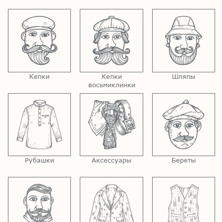
Кепки
Кепки
Шляпы
восьмиклинки
Рубашки
Аксессуары
Береты