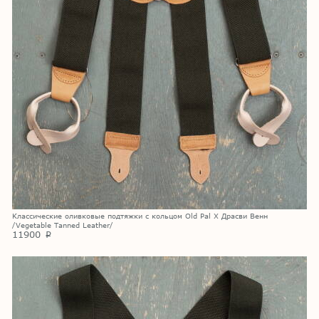
Классические оливковые подтяжки с кольцом Old Pal X Драсви Венн
/Vegetable Tanned Leather/
11900
p