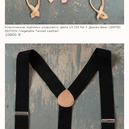
Классические подтяжки оливкового цвета V3 Old Pal X Драсви Венн LIMITED
EDITION /Vegetable Tanned Leather/
10800
p