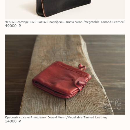
Черный состаренный нотный портфель Drasvi Venn /Vegetable Tanned Leather/
49000
p
Красный кожаный кошелек Drasvi Venn /Vegetable Tanned Leather/
14000
p