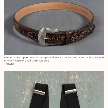
Ремень в вестерн-стиле из состаренной кожи с тисненым растительным узором
и мехом Stetson /Full Grain Leather/
14500
p