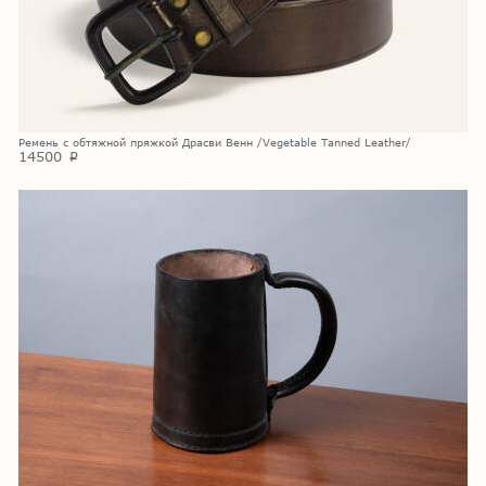
Ремень с обтяжной пряжкой Драсви Венн /Vegetable Tanned Leather/
14500
p