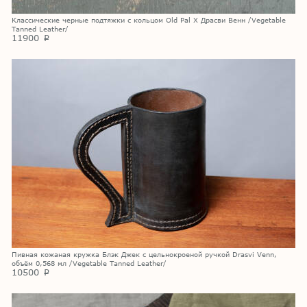
Классические черные подтяжки с кольцом Old Pal X Драсви Венн /Vegetable
Tanned Leather/
11900
p
Пивная кожаная кружка Блэк Джек с цельнокроеной ручкой Drasvi Venn,
объём 0,568 мл /Vegetable Tanned Leather/
10500
p