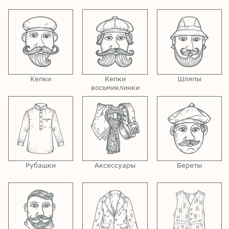
Кепки
Кепки
Шляпы
восьмиклинки
Рубашки
Аксессуары
Береты