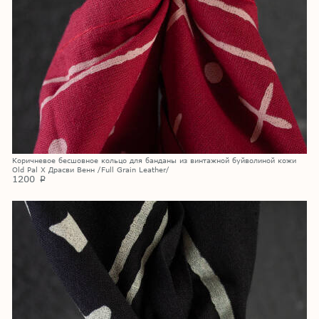
Коричневое бесшовное кольцо для банданы из винтажной буйволиной кожи
Old Pal X Драсви Венн /Full Grain Leather/
1200
p