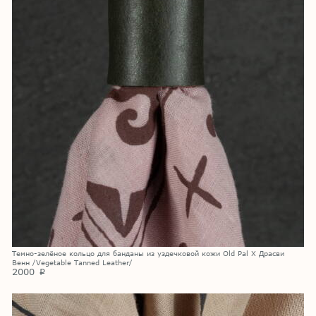
Темно-зелёное кольцо для банданы из уздечковой кожи Old Pal X Драсви
Венн /Vegetable Tanned Leather/
2000
p