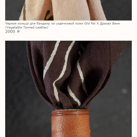
Черное кольцо для банданы из уздечковой кожи Old Pal X Драсви Венн
/Vegetable Tanned Leather/
2000
p