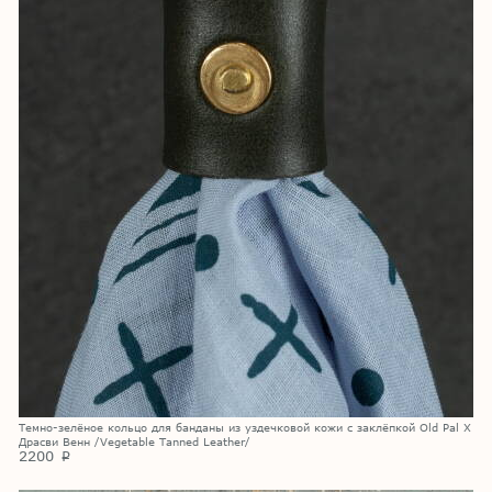
Темно-зелёное кольцо для банданы из уздечковой кожи с заклёпкой Old Pal X
Драсви Венн /Vegetable Tanned Leather/
2200
p