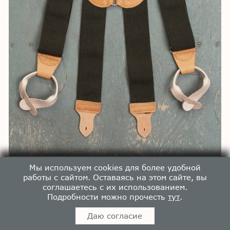
Классические оливковые подтяжки с кольцом Old Pal X Драсви Венн
Мы используем cookies для более удобной
/Vegetable Tanned Leather/
11900
p
работы с сайтом. Оставаясь на этом сайте, вы
соглашаетесь с их использованием.
Подробности можно прочесть
тут
.
Даю согласие