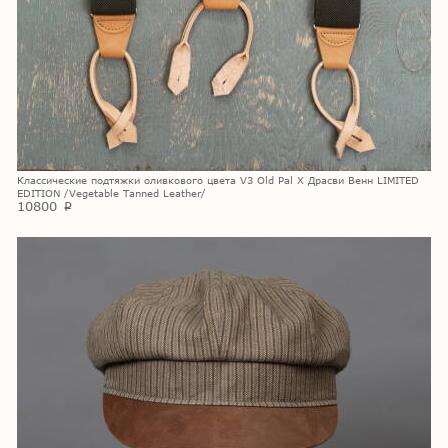
Классические подтяжки оливкового цвета V3 Old Pal X Драсви Венн LIMITED
EDITION /Vegetable Tanned Leather/
10800
p