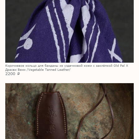
Коричневое кольцо для банданы из уздечковой кожи с заклёпкой Old Pal X
Драсви Венн /Vegetable Tanned Leather/
2200
p