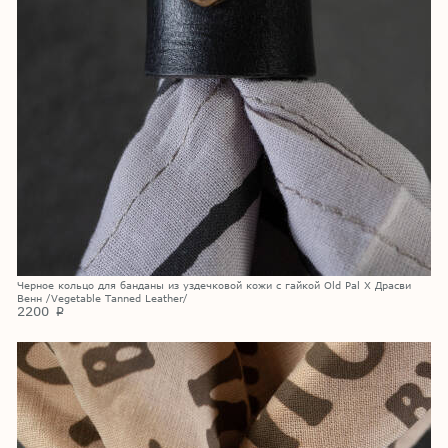
Черное кольцо для банданы из уздечковой кожи с гайкой Old Pal X Драсви
Венн /Vegetable Tanned Leather/
2200
p