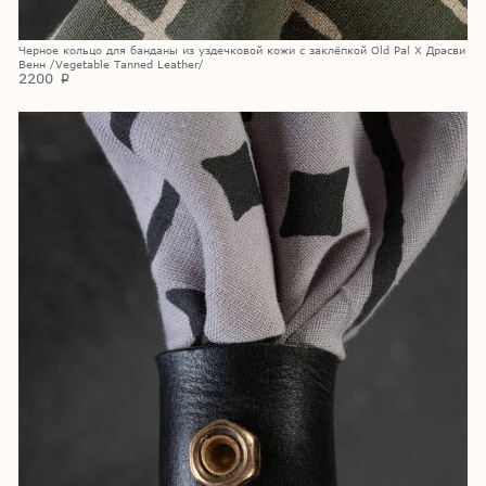
Черное кольцо для банданы из уздечковой кожи с заклёпкой Old Pal X Драсви
Венн /Vegetable Tanned Leather/
2200
p