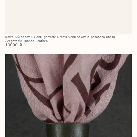
Кожаный воротник anti-garrotte Drasvi Venn закатно-розового цвета
/Vegetable Tanned Leather/
19000
p