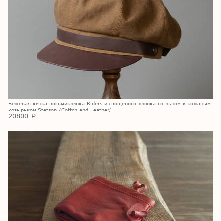
Бежевая кепка восьмиклинка Riders из вощёного хлопка со льном и кожаным
козырьком Stetson /Cotton and Leather/
20800
p