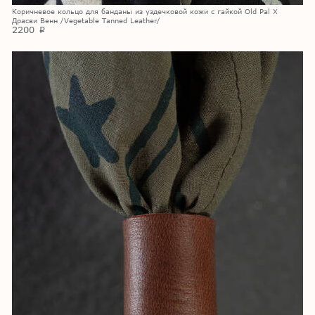
Коричневое кольцо для банданы из уздечковой кожи с гайкой Old Pal X
Драсви Венн /Vegetable Tanned Leather/
2200
p