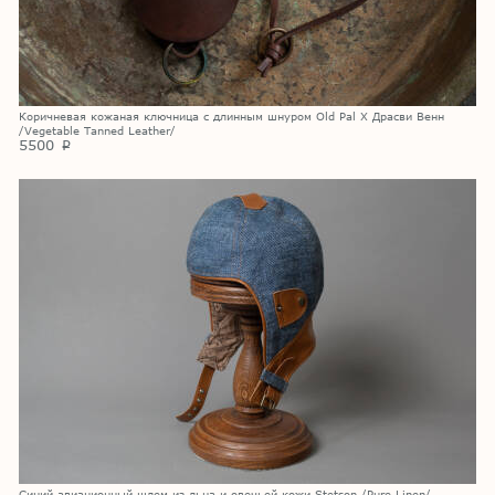
Коричневая кожаная ключница с длинным шнуром Old Pal X Драсви Венн
/Vegetable Tanned Leather/
5500
p
Синий авиационный шлем из льна и овечьей кожи Stetson /Pure Linen/