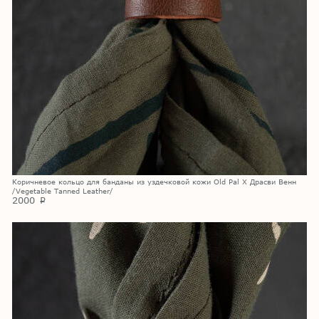
Коричневое кольцо для банданы из уздечковой кожи Old Pal X Драсви Венн
/Vegetable Tanned Leather/
2000
p