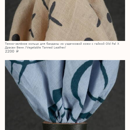
Темно-зелёное кольцо для банданы из уздечковой кожи с гайкой Old Pal X
Драсви Венн /Vegetable Tanned Leather/
2200
p