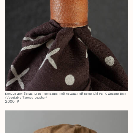
Кольцо для банданы из неокрашенной лошадиной кожи Old Pal X Драсви Венн
/Vegetable Tanned Leather/
2000
p