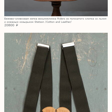
Бежево-оливковая кепка восьмиклинка Riders из полосатого хлопка со льном
и кожаным козырьком Stetson /Cotton and Leather/
20800
p