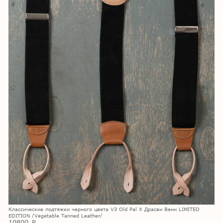
Классические подтяжки черного цвета V3 Old Pal X Драсви Венн LIMITED
EDITION /Vegetable Tanned Leather/
10800
p