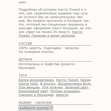
щин.
По­дроб­нее об ис­то­рии
Harris Tweed
и о
том, как срав­ни­тель­но недав­но мир чуть
не остал­ся без их за­ме­ча­тель­ных тви­
дов, Вы мо­же­те про­чи­тать в боль­шом тек­
сте, ко­то­рый мы спе­ци­аль­но пе­ре­ве­ли и
кра­си­во офор­ми­ли (текст боль­шой, на чте­
ние уй­дет не ме­нее 25 ми­нут):
Harris
Tweed. Падение и взлет легенды
.
СОСТАВ
100% шерсть, подкладка - вискоза.
На козырьке кнопка.
ДЕТАЛИ
Изготовлена в графстве Донегол,
Ирландия.
ТЭГИ
Кепки восьмиклинки
,
Harris Tweed
,
Бренд
Hanna Hats
,
В ёлочку
,
Восьмиклинки Вудс
,
Для женщин
,
Для мужчин
,
Зеленый цвет
,
Коричневый цвет
,
Острые козырьки
,
Сделано в Ирландии
,
Шерсть
.
РАЗМЕР - НАЛИЧИЕ