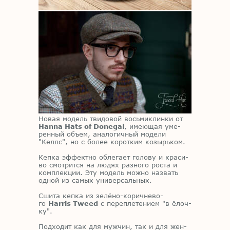
Но­вая мо­дель тви­до­вой вось­ми­клин­ки от
Hanna Hats of Donegal
, име­ю­щая уме­
рен­ный объ­ем, ана­ло­гич­ный мо­де­ли
"Келлс", но с бо­лее ко­рот­ким ко­зырь­ком.
Кеп­ка эф­фект­но об­ле­га­ет го­ло­ву и кра­си­
во смот­рит­ся на лю­дях раз­но­го ро­ста и
ком­плек­ции. Эту мо­дель мож­но на­звать
од­ной из са­мых уни­вер­саль­ных.
Сши­та кеп­ка из зе­лё­но-ко­рич­не­во­
го
Harris Tweed
с пе­ре­пле­те­ни­ем "в ёлоч­
ку".
Под­хо­дит как для муж­чин, так и для жен­