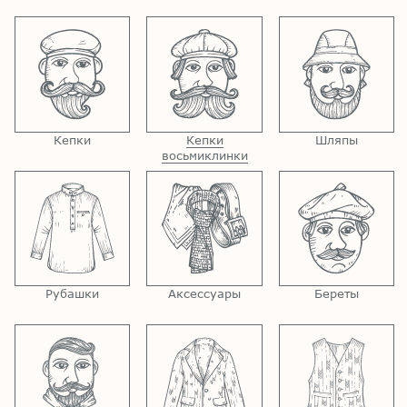
Кепки
Кепки
Шляпы
восьмиклинки
Рубашки
Аксессуары
Береты