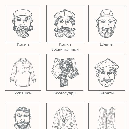
Кепки
Кепки
Шляпы
восьмиклинки
Рубашки
Аксессуары
Береты