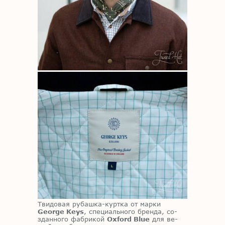
Тви­до­вая ру­баш­ка-курт­ка от мар­ки
George Keys
, спе­ци­аль­но­го брен­да, со­
здан­но­го фаб­ри­кой
Oxford Blue
для ве­