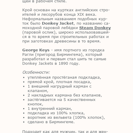
щей в ра­бо­чем сти­ле.
Крой ос­но­ван на курт­ках ан­глий­ских стро­
и­те­лей и ле­со­ру­бов кон­ца XIX века.
Нефор­маль­ным на­зва­ни­ем по­доб­ных кур­
ток было
Donkey Jacket
, по на­зва­нию са­
мо­ход­ной па­ро­вой ле­бёд­ки
Steam Donkey
(па­ро­вой ослик), ши­ро­ко ис­поль­зо­вав­шей­
ся в то вре­мя при стро­и­тель­ных ра­бо­тах и
при за­го­тов­ках дре­ве­си­ны в то вре­мя.
George Keys
- имя порт­но­го из го­род­ка
Рагли (при­го­род Бир­мин­ге­ма), ко­то­рый
раз­ра­бо­тал и пер­вым стал шить те са­мые
Donkey Jackets в 1890 году.
Особенности:
утеплённая простёганая подкладка,
прямой крой, плотная посадка,
1 внешний нагрудный карман с
клапаном,
2 накладных кармана без клапанов,
застёгивается на 5 качественных
кнопок,
1 внутренний карман,
подкладка из 100% хлопка,
воротник из вельвета (100% хлопок),
сделано в Бирмингеме.
Под­хо­дит как для муж­чин, так и для жен­