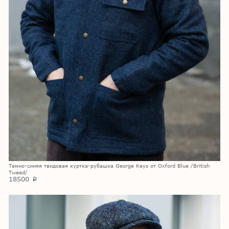
Темно-синяя твидовая куртка-рубашка George Keys от Oxford Blue /British
Tweed/
18500
p