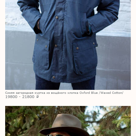
Синяя загородная куртка из вощёного хлопка Oxford Blue /Waxed Cotton/
19800 - 21800
p