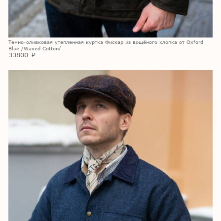
Темно-оливковая утепленная куртка Фискар из вощёного хлопка от Oxford
Blue /Waxed Cotton/
33800
p