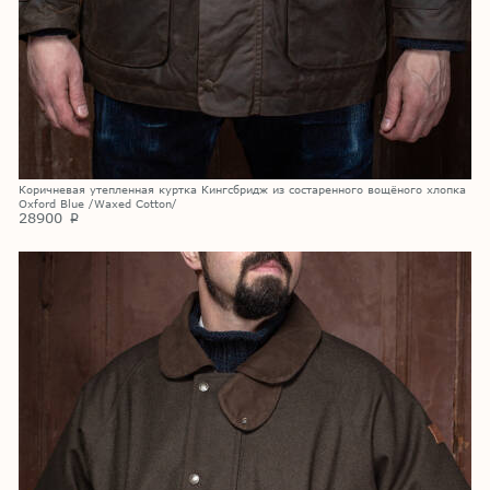
Коричневая утепленная куртка Кингсбридж из состаренного вощёного хлопка
Oxford Blue /Waxed Cotton/
28900
p