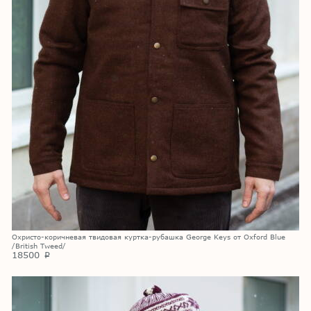
Охристо-коричневая твидовая куртка-рубашка George Keys от Oxford Blue
/British Tweed/
18500
p