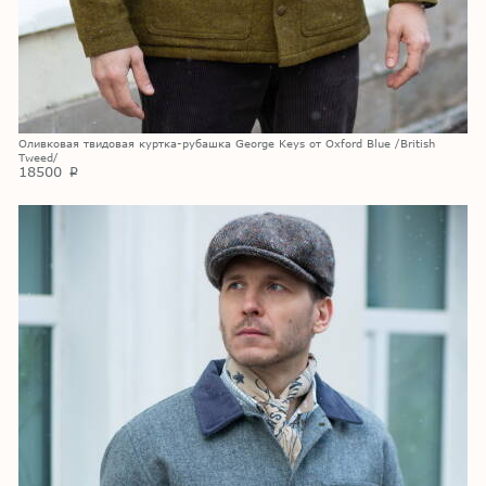
Оливковая твидовая куртка-рубашка George Keys от Oxford Blue /British
Tweed/
18500
p