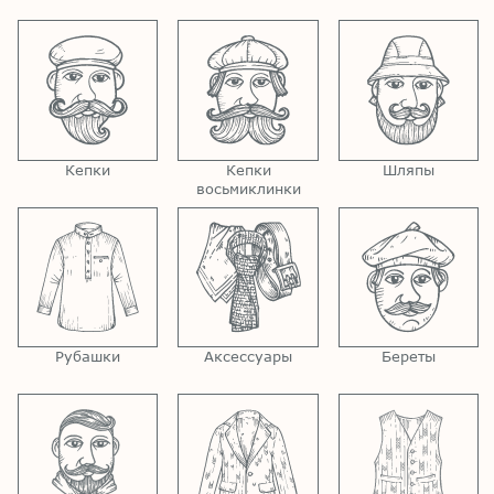
Кепки
Кепки
Шляпы
восьмиклинки
Рубашки
Аксессуары
Береты