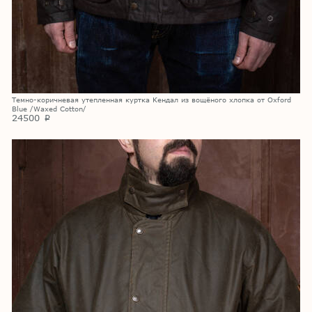
Темно-коричневая утепленная куртка Кендал из вощёного хлопка от Oxford
Blue /Waxed Cotton/
24500
p