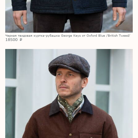
Черная твидовая куртка-рубашка George Keys от Oxford Blue /British Tweed/
18500
p