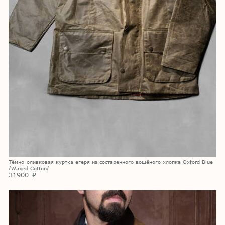
Тёмно-оливковая куртка егеря из состаренного вощёного хлопка Oxford Blue
/Waxed Cotton/
31900
p