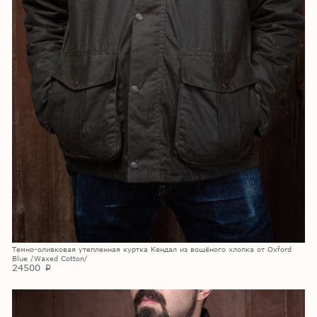
Темно-оливковая утепленная куртка Кендал из вощёного хлопка от Oxford
Blue /Waxed Cotton/
24500
p