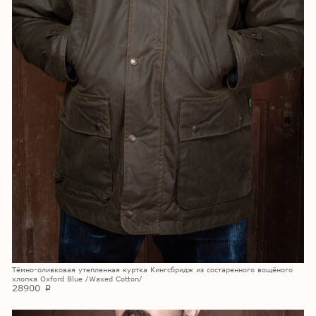
Тёмно-оливковая утепленная куртка Кингсбридж из состаренного вощёного
хлопка Oxford Blue /Waxed Cotton/
28900
p