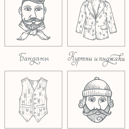
одежды и шапок ручной вязки от
шотландской марки
Inverallan
! Новинки и
пополнения запасов уже на нашем сайте и
в шоурумах в Москве и Санкт-Петербурге.
Заходите в раздел
Вязаные вещи
.
19.11.2025
Пришли свежие поставки из
Бельгии от
City Sport
и из Ирландии от
Lee Valley
. Много новинок во всех
размерах, а также пополнения запасов.
Заходите в разделы
восьмиклинки
и
кепки
,
рубашки
а также в наши шоурумы в Москве
и Санкт-Петербурге!
16.09.2025
Новый осенний дроп от марки
KOROB KOROB
уже на
сайте
и в шоуруме в
Москве! В нашем шоуруме в Петербурге
вещи появятся к концу этой недели.
Потрясающие ткани, исторические силуэты,
крохотные тиражи.
20.06.2025
Получили большие летние
поставки от
Stetson
и
K.Dorfzaun
. Много
первоклассных кепок, соломенных шляп и