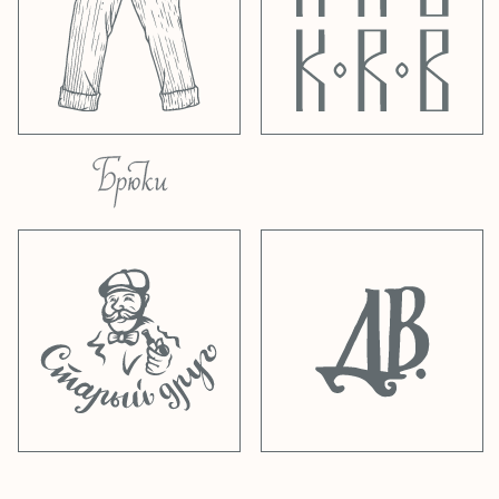
размерах, а также пополнения запасов.
Заходите в разделы
восьмиклинки
и
кепки
,
а также в наши шоурумы в Москве и Санкт-
Петербурге!
28.02.2025
Московский шоурум
Tweed Hat
переехал в более просторное помещение.
Новый адрес:
Мясницкая улица, 24/7с1,
подъезд 12
, второй этаж. Работаем
каждый день
по обычному графику: по
будням с 11:00 до 20:00, по выходным с
12:00 до 20:00.
23.02.2025
Шоурум в Москве
не будет
работать 24 и 25 февраля
! Переезжаем.
На новом месте начнём работу 26 февраля
по обычному расписанию. Адрес:
Мясницкая улица, 24/7с1, подъезд 12
.
Шоурум в Петербурге открыт в обычном
режиме. Онлайн-заказы принимаются, но
будут обработаны не ранее 26.02.
14.01.2025
Получили новые кепки и
шляпы от
Hanna Hats of Donegal
,