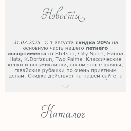
31.07.2025
С 1 августа
скидка 20%
на
основную часть нашего
летнего
ассортимента
от Stetson, City Sport, Hanna
Hats, K.Dorfzaun, Two Palms. Классические
кепки и восьмиклинки, соломенные шляпы,
гавайские рубашки по очень приятным
ценам. Скидка действует на нашем сайте, а
также в шоурумах в Москве и Петербурге.
Все скидки в одном месте:
здесь
.
15.06.2026
Пришли большие поставки
летних кепок и шляп от
Stetson
(США/
Германия),
City Sport
(Бельгия),
K.Dorfzaun
(Эквадор). Все новинки уже
представлены в наших шоурумах в Москве
и Санкт-Петербурге, а также на сайте.