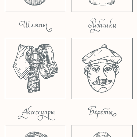
Stetson
! Новинки, пополнения запасов и
каталог
к 160-летию марки! Заходите в
разделы
восьмиклинки
,
кепки
,
шляпы
и в
шоу-румы в Москве и Санкт-Петербурге!
23.01.2026
Новая марка! Классические
фетровые шляпы высшего качества от
одной из лучших мировых фабрик
Fernandez Y Roche
из Севильи. Все
новинки уже на сайте в разделе
шляпы
, а
также в наших шоурумах в Москве и Санкт-
Петербурге.
16.01.2026
Получили поставку от
английской фабрики
Oxford Blue
из
Бирмингема. Куртки из вощёного хлопка и
твида, классические клетчатые рубашки,
фетровые шляпы, шелковые охотничьи
галстуки. Заходите в разделы
куртки
и
рубашки
и
аксессуары
и в наши шоурумы в
Москве и Петербурге.
11.12.2025
Пришла новая поставка