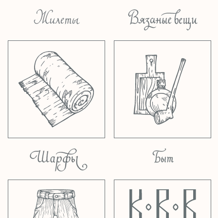
не только. Заходите в разделы
восьмиклинки
,
кепки
,
шляпы
,
быт
, а также
в наши шоурумы в Москве и Санкт-
Петербурге!
06.06.2025
Получили поставку гавайских
рубашек от
Two Palms
с Гавайских
островов! Хлопок, рэйон, сделаны на
Гавайях, 30 расцветок, размеры XS-4XL.
Все уже на сайте, заходите в раздел
рубашки
, а также в наши шоурумы в
Москве и Санкт-Петербурге.
18.04.2025
Новые банданы, посвященные
первому советскому мотоциклу от нашей
марки
Old Pal/Старый друг
уже на сайте
и в шоуруме в Москве (в Петербурге
скоро)! Заходите в разделы
аксессуары
и
Старый друг
.
28.03.2025
Приехала весенняя поставка
кепок от
City Sport
из Бельгии. Много
потрясающей красоты! 13 новинок во всех