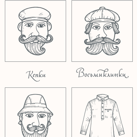
Заходите в разделы
восьмиклинки
,
кепки
,
шляпы
и
банданы
.
27.04.2026
Пришла поставка гавайских
рубашек от
Two Palms
с Гавайских
островов! Рэйон, хлопок, сделаны на
Гавайях, более 40 расцветок, размеры XS-
4XL. Все уже на сайте, заходите в раздел
рубашки
, а также в наши шоурумы в
Москве и Санкт-Петербурге.
21.04.2026
21 апреля 2026 года
наш
шоурум в Санкт-Петербурге
закрыт
.
Переезжаем в новое помещение по адресу
Большая Московская, 1-3. С 22 апреля мы
будем работать по новому адресу в
обычном режиме!
13.03.2026
Новый весенний дроп от марки
КОРОБ КОРОБ
уже в наших шоурумах в
Москве и Санкт-Петербурге, а также на
сайте
!
04.02.2026
Прибыла большая поставка от