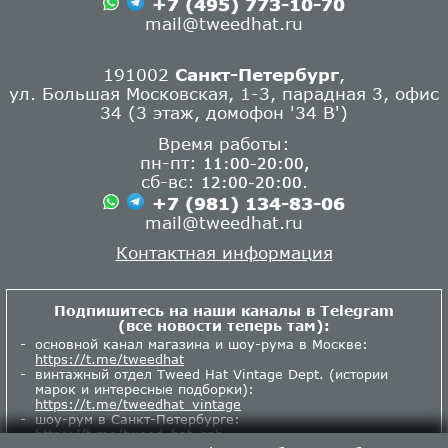
+7 (495) 773-10-70
ручной вязки от шотландской марки
mail@tweedhat.ru
Inverallan
уже на нашем сайте и в
шоуруме в Москве. Заходите в раздел
Вязаные вещи
. В шоурум в Петербурге
191002
Санкт-Петербург
,
новинки приедут на следующей неделе.
ул. Большая Московская, 1-3, парадная 3, офис
34 (3 этаж, домофон '34 В')
30.10.2024
Получили осеннюю поставку
твидовых кепок от
City Sport
. 20 новинок
Время работы:
во всех размерах, а также пополнения
пн-пт:
11:00-20:00,
запасов. Заходите в разделы
восьмиклинки
сб-вс:
.
12:00-20:00
и
кепки
, а также в наши шоурумы в Москве
+7 (981) 134-83-06
и Санкт-Петербурге!
mail@tweedhat.ru
Контактная информация
05.10.2024
Пришли поставки из Ирландии
от
Lee Valley
и
Kerry Woolen Mills
.
Фланелевые рубашки, шарфы и шапки из
Подпишитесь на наши каналы в Telegram
шерсти мериноса, шерстяные носки.
(все новости теперь там):
Заходите в разделы
рубашки
,
вязаные
основной канал магазина и шоу-рума в Москве:
вещи
и
шарфы
, а также в наши шоурумы в
https://t.me/tweedhat
Москве и Санкт-Петербурге!
винтажный отдел Tweed Hat Vintage Dept. (истории
марок и интересные подборки):
https://t.me/tweedhat_vintage
02.10.2024
3 октября
(в четверг) шоурум
шоу-рум в Санкт-Петербурге:
в Москве работает с 11:00 до 18:00 (то есть
https://t.me/tweed_hat_spb
завершит работу на 2 часа раньше